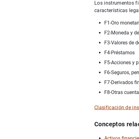
Los instrumentos fi
características leg
F1-Oro monetari
F2-Moneda y de
F3-Valores de 
F4-Préstamos
F5-Acciones y p
F6-Seguros, pe
F7-Derivados fi
F8-Otras cuenta
Clasificación de i
Conceptos rela
Activos financi