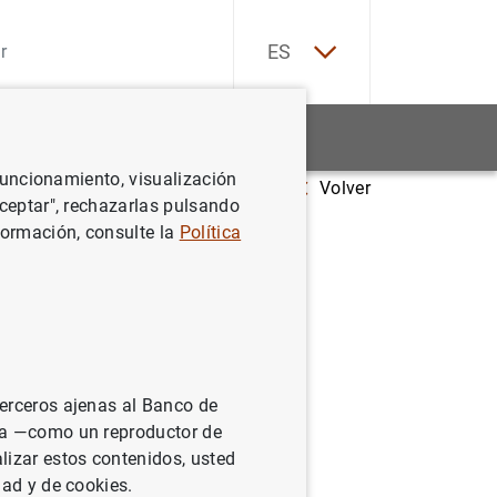
EN
ES
Estadísticas
Noticias y eventos
 funcionamiento, visualización
Volver
Aceptar", rechazarlas pulsando
formación, consulte la
Política
T
U
V
W
terceros ajenas al Banco de
ina —como un reproductor de
lizar estos contenidos, usted
dad y de cookies.