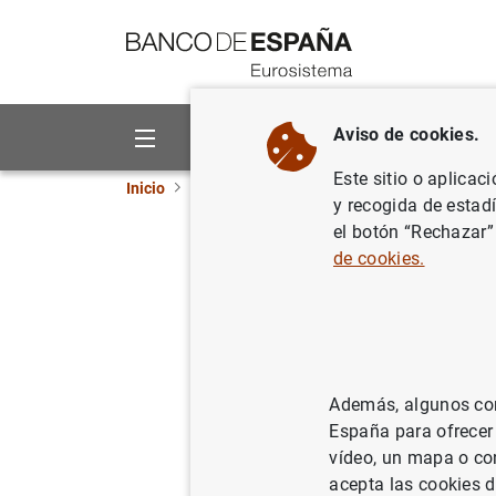
Ir a contenido
Aviso de cookies.
Sobre el Banco
Áreas de act
Este sitio o aplicac
Inicio
Estadísticas
Glosario de estadísticas
y recogida de estad
el botón “Rechazar”
de cookies.
A
B
C
D
X
Y
Z
Instrumen
Además, algunos cont
España para ofrecer
vídeo, un mapa o con
acepta las cookies d