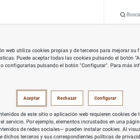
Buscar
uación
Punto de Información
Publicaciones
ión web utiliza cookies propias y de terceros para mejorar su
Instrumento financiero
ísticas. Puede aceptar todas las cookies pulsando el botón "
 o configurarlas pulsando el botón "Configurar". Para más in
E
F
G
H
I
J
K
L
M
N
Ñ
O
P
Q
R
S
Aceptar
Rechazar
Configurar
to financiero
enidos de este sitio o aplicación web requieren cookies de 
 el servicio. Por ejemplo, elementos incrustados en una pág
tenidos de redes sociales— pueden instalar cookies. Al visua
e dichos terceros y sus correspondientes políticas de privaci