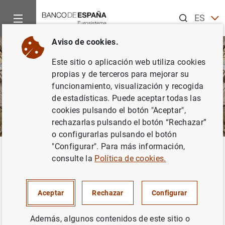
Buscar
ES
EN
Aviso de cookies.
CA
Este sitio o aplicación web utiliza cookies
EU
propias y de terceros para mejorar su
GA
funcionamiento, visualización y recogida
de estadísticas. Puede aceptar todas las
VA
cookies pulsando el botón "Aceptar",
rechazarlas pulsando el botón “Rechazar”
o configurarlas pulsando el botón
"Configurar". Para más información,
Inicio
Política de
cookies
Volver
consulte la
Política de cookies.
Política de
cookies
Aceptar
Rechazar
Configurar
Además, algunos contenidos de este sitio o