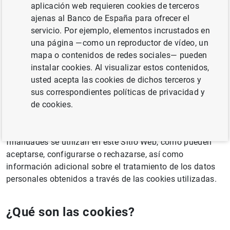
¿Qué información recoge la presente
aplicación web requieren cookies de terceros
ajenas al Banco de España para ofrecer el
política de cookies?
servicio. Por ejemplo, elementos incrustados en
una página —como un reproductor de vídeo, un
Este sitio web y aquellos otros sitios propiedad de Banco
mapa o contenidos de redes sociales— pueden
de España accesibles a través del dominio
www.bde.es
instalar cookies. Al visualizar estos contenidos,
(en adelante, el “Sitio Web”) utilizan cookies propias
usted acepta las cookies de dichos terceros y
del Banco de España y de los terceros indicados en esta
sus correspondientes políticas de privacidad y
política.
de cookies.
La presente política proporciona información a los
usuarios sobre qué son las cookies, qué tipo y para qué
finalidades se utilizan en este Sitio Web, cómo pueden
aceptarse, configurarse o rechazarse, así como
información adicional sobre el tratamiento de los datos
personales obtenidos a través de las cookies utilizadas.
¿Qué son las cookies?