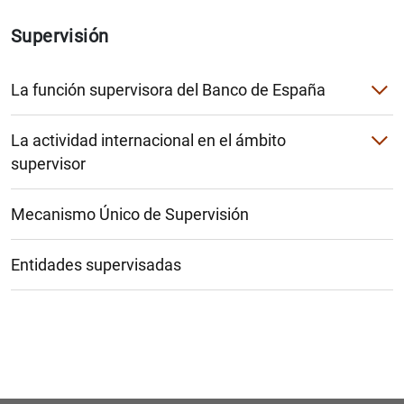
Supervisión
La función supervisora del Banco de España
Razones para su existencia
La actividad internacional en el ámbito
El modelo de supervisión en España
supervisor
ASBA
Supervisión continuada a distancia
Objetivos básicos
Mecanismo Único de Supervisión
EBA
Supervisión in situ
Base legal de la supervisión en España
BCBS
Pruebas de resistencia (stress tests)
Entidades supervisadas
FSB
Joint Forum
Acuerdos de colaboración en materia de supervisión