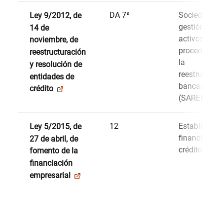
DA 7ª
Sociedad d
Ley 9/2012, de
gestión de
14 de
activos
noviembre, de
procedentes
reestructuración
la
y resolución de
reestructura
entidades de
bancaria
crédito
(SAREB).
12
Establecimi
Ley 5/2015, de
financieros 
27 de abril, de
crédito
fomento de la
financiación
empresarial