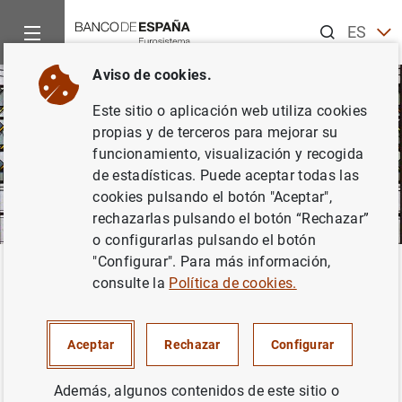
Buscar
ES
EN
Aviso de cookies.
Este sitio o aplicación web utiliza cookies
propias y de terceros para mejorar su
funcionamiento, visualización y recogida
de estadísticas. Puede aceptar todas las
cookies pulsando el botón "Aceptar",
rechazarlas pulsando el botón “Rechazar”
o configurarlas pulsando el botón
"Configurar". Para más información,
Inicio
Áreas de actuación
Supervisión
La función supervi
Volver
consulte la
Política de cookies.
Base legal de la supervisión
en España
Aceptar
Rechazar
Configurar
Además, algunos contenidos de este sitio o