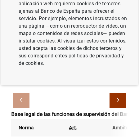
aplicación web requieren cookies de terceros
Desde 1962 diferentes disposiciones legales han
ajenas al Banco de España para ofrecer el
venido atribuyendo la facultad de supervisión de
servicio. Por ejemplo, elementos incrustados en
las entidades de crédito y de sus grupos
una página —como un reproductor de vídeo, un
consolidables al Banco de España. En 2014 se
mapa o contenidos de redes sociales— pueden
crea en el ámbito europeo el Mecanismo Único de
instalar cookies. Al visualizar estos contenidos,
Supervisión.
usted acepta las cookies de dichos terceros y
sus correspondientes políticas de privacidad y
En la actualidad, la delimitación básica de las
de cookies.
competencias supervisoras sobre bancos y otros
sujetos y mercados sobre los que Banco de
España ejerce competencias se encuentra en:
Base legal de las funciones de supervisión del Banco 
Norma
Art.
Ámbito