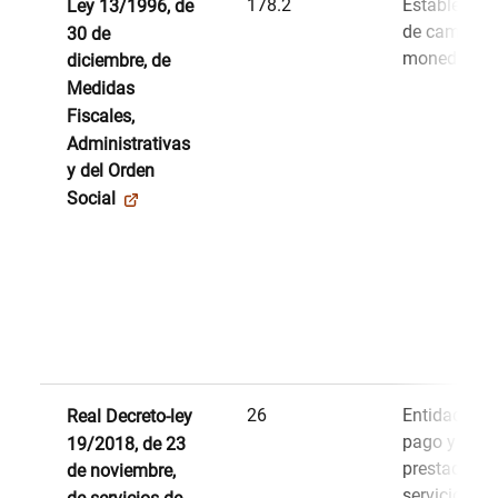
178.2
Establecimi
Ley 13/1996, de
de cambio 
30 de
moneda
diciembre, de
Medidas
Fiscales,
Administrativas
y del Orden
Social
26
Entidades d
Real Decreto-ley
pago y enti
19/2018, de 23
prestadoras
de noviembre,
servicio de