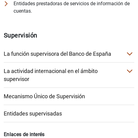
Entidades prestadoras de servicios de información de
cuentas.
1
2
Supervisión
La función supervisora del Banco de España
Razones para su existencia
La actividad internacional en el ámbito
El modelo de supervisión en España
supervisor
ASBA
Supervisión continuada a distancia
Objetivos básicos
Mecanismo Único de Supervisión
EBA
Supervisión in situ
Base legal de la supervisión en España
BCBS
Pruebas de resistencia (stress tests)
Entidades supervisadas
FSB
Enlaces de interés