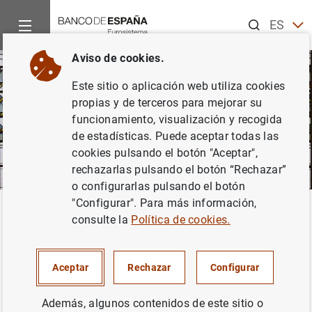
Buscar
ES
EN
Aviso de cookies.
Este sitio o aplicación web utiliza cookies
propias y de terceros para mejorar su
funcionamiento, visualización y recogida
de estadísticas. Puede aceptar todas las
cookies pulsando el botón "Aceptar",
rechazarlas pulsando el botón “Rechazar”
o configurarlas pulsando el botón
"Configurar". Para más información,
Inicio
Áreas de actuación
Supervisión
Entidades supervis
Volver
consulte la
Política de cookies.
Entidades supervisadas
Aceptar
Rechazar
Configurar
Además, algunos contenidos de este sitio o