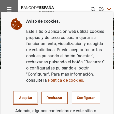
Buscar
ES
EN
Aviso de cookies.
Este sitio o aplicación web utiliza cookies
propias y de terceros para mejorar su
funcionamiento, visualización y recogida
de estadísticas. Puede aceptar todas las
cookies pulsando el botón "Aceptar",
rechazarlas pulsando el botón “Rechazar”
o configurarlas pulsando el botón
"Configurar". Para más información,
Inicio
Sobre el Banco
Organización
Estructura organizati
Volver
consulte la
Política de cookies.
DG de Economía
Aceptar
Rechazar
Configurar
Además, algunos contenidos de este sitio o