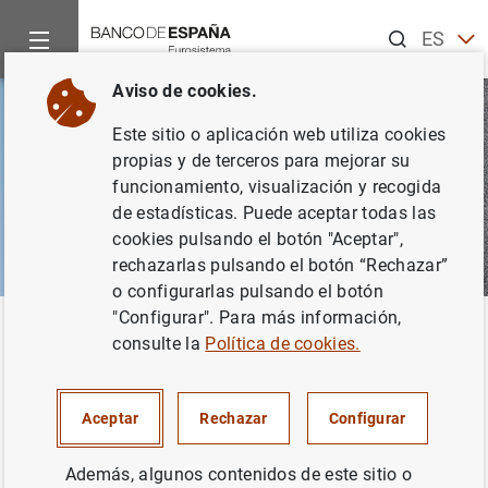
Buscar
ES
EN
Aviso de cookies.
Este sitio o aplicación web utiliza cookies
propias y de terceros para mejorar su
funcionamiento, visualización y recogida
de estadísticas. Puede aceptar todas las
cookies pulsando el botón "Aceptar",
rechazarlas pulsando el botón “Rechazar”
o configurarlas pulsando el botón
"Configurar". Para más información,
Inicio
Áreas de actuación
Conducta de entidades
Supervis
Volver
consulte la
Política de cookies.
Supervisión de la conducta
Aceptar
Rechazar
Configurar
Además, algunos contenidos de este sitio o
En el ejercicio de la función supervisora en materia de