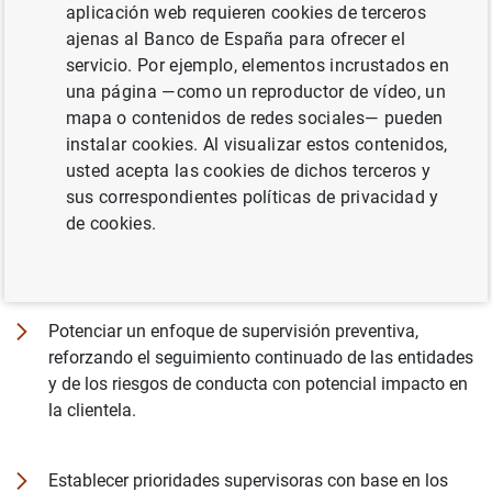
aplicación web requieren cookies de terceros
conducta y transparencia informativa, el objetivo más
ajenas al Banco de España para ofrecer el
inmediato de Banco de España es verificar el
servicio. Por ejemplo, elementos incrustados en
cumplimiento de la normativa aplicable. Pero su
una página —como un reproductor de vídeo, un
finalidad a largo plazo es transformar la conducta de las
mapa o contenidos de redes sociales— pueden
entidades, hacia una verdadera cultura orientada a
instalar cookies. Al visualizar estos contenidos,
establecer modelos de negocio y estructuras de
usted acepta las cookies de dichos terceros y
organización comercial que aseguren unas prácticas de
sus correspondientes políticas de privacidad y
mercado adecuadas, con particular atención a las
de cookies.
relaciones entre las entidades supervisadas y su
clientela. La estrategia del Banco de España en materia
de conducta se estructura en torno a dos objetivos:
Potenciar un enfoque de supervisión preventiva,
reforzando el seguimiento continuado de las entidades
y de los riesgos de conducta con potencial impacto en
la clientela.
Establecer prioridades supervisoras con base en los