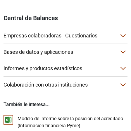
Central de Balances
Empresas colaboradoras - Cuestionarios
¿Qué es la Central de Balances?
Bases de datos y aplicaciones
¿Quién puede ser empresa colaboradora?
Aplicación de agregados sectoriales
Informes y productos estadísticos
¿En qué consiste la colaboración?
Base de datos RSE
Informes nacionales
Ventajas de la colaboración
Colaboración con otras instituciones
Base de datos BACH
Informes internacionales
Comité Europeo de Centrales de Balances
Cuestionario electrónico
Aplicación "Compara tu empresa"
Catálogo de productos
También le interesa...
Registros de España
Cuestionario en PDF
Otras bases de datos internacionales
Modelo de informe sobre la posición del acreditado
Estudio comparado con el sector
(Información financiera-Pyme)