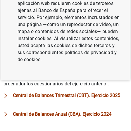
aplicación web requieren cookies de terceros
ordenador las aplicaciones de la Central de Balances. Si
ajenas al Banco de España para ofrecer el
desea utilizar la opción que cumple con las normas de
servicio. Por ejemplo, elementos incrustados en
accesibilidad digital, utilice la versión ‘Cuestionario Web’.
una página —como un reproductor de vídeo, un
mapa o contenidos de redes sociales— pueden
Central de Balances Trimestral (CBT). Ejercicio 2026
instalar cookies. Al visualizar estos contenidos,
usted acepta las cookies de dichos terceros y
Central de Balances Anual (CBA). Ejercicio 2025
sus correspondientes políticas de privacidad y
de cookies.
Descarga de los ficheros necesarios para instalar en su
ordenador los cuestionarios del ejercicio anterior.
Central de Balances Trimestral (CBT). Ejercicio 2025
Central de Balances Anual (CBA). Ejercicio 2024