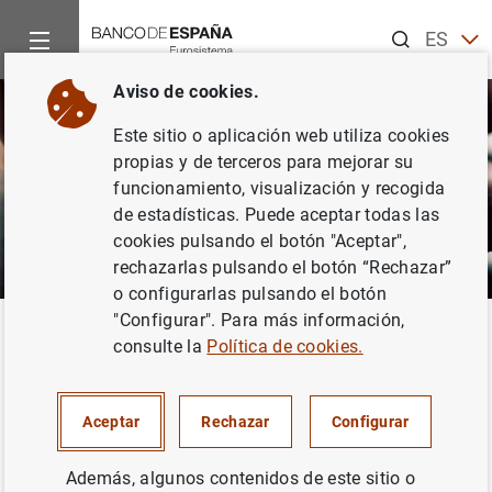
Buscar
ES
EN
Aviso de cookies.
Este sitio o aplicación web utiliza cookies
propias y de terceros para mejorar su
funcionamiento, visualización y recogida
de estadísticas. Puede aceptar todas las
cookies pulsando el botón "Aceptar",
rechazarlas pulsando el botón “Rechazar”
o configurarlas pulsando el botón
"Configurar". Para más información,
Inicio
Áreas de actuación
Central de Balances
Empresas c
Volver
consulte la
Política de cookies.
Cuestionario electrónico
Aceptar
Rechazar
Configurar
Además, algunos contenidos de este sitio o
Descarga de los ficheros necesarios para instalar en su