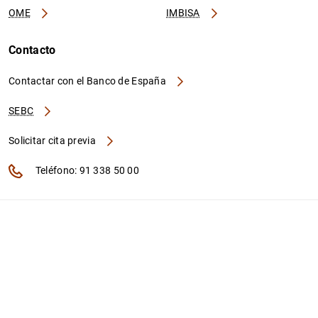
OME
IMBISA
Contacto
Contactar con el Banco de España
SEBC
Solicitar cita previa
Teléfono: 91 338 50 00
Política de privacidad
Política de cookies
Aviso legal
Accesibilidad
RSS
Twitter
Linkedin
Youtube
Flickr
Instagram
Bluesky