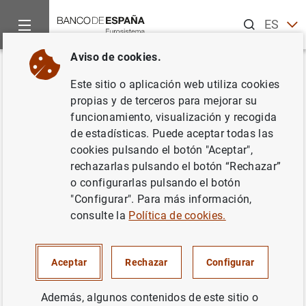
Buscar
ES
EN
Aviso de cookies.
Inicio
Estadísticas
Estadísticas exteriores
Volver
Este sitio o aplicación web utiliza cookies
Estadísticas exteriores
propias y de terceros para mejorar su
funcionamiento, visualización y recogida
de estadísticas. Puede aceptar todas las
cookies pulsando el botón "Aceptar",
rechazarlas pulsando el botón “Rechazar”
Inicio
o configurarlas pulsando el botón
"Configurar". Para más información,
consulte la
Política de cookies.
Datos
Metodología y marco legal
Aceptar
Rechazar
Configurar
Además, algunos contenidos de este sitio o
Publicaciones