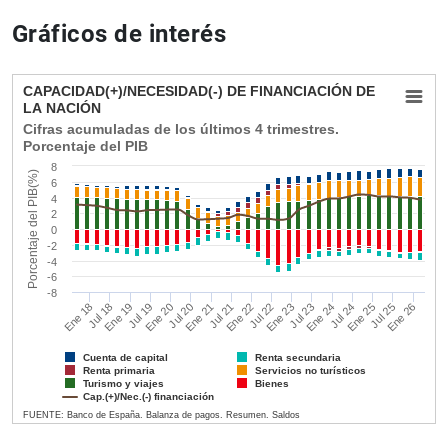
Gráficos de interés
CAPACIDAD(+)/NECESIDAD(-) DE FINANCIACI
CAPACIDAD(+)/NECESIDAD(-) DE FINANCIACIÓN DE
LA NACIÓN
Combination chart with 7 data series.
C
Cifras acumuladas de los últimos 4 trimestres.
Cifras acumuladas de los últimos 4 trimestres. Porcentaje del
P
Porcentaje del PIB
View as data table, CAPACIDAD(+)/NECESIDAD(-) DE FINA
The chart has 1 X axis displaying Time. Data ranges from 20
T
8
Porcentaje del PIB(%)
The chart has 1 Y axis displaying Porcentaje del PIB(%). Da
T
6
4
2
0
-2
-4
-6
-8
Jul 23
Ene 19
Ene 26
Jul 25
Jul 18
Ene 21
Ene 23
Jul 20
Jul 22
Ene 18
Ene 25
Ene 20
Jul 24
Jul 19
Ene 22
Ene 24
Jul 21
Cuenta de capital
Renta secundaria
Renta primaria
Servicios no turísticos
Turismo y viajes
Bienes
Cap.(+)/Nec.(-) financiación
FUENTE: Banco de España. Balanza de pagos. Resumen. Saldos
End of interactive chart.
E