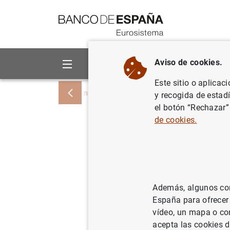
Ir a contenido
Aviso de cookies.
Sobre el Banco
Áreas de act
Este sitio o aplicac
Inicio
Noticias y eventos
Noticias del
y recogida de estad
el botón “Rechazar”
de cookies.
En enero 
la econom
frente a 
Además, algunos cont
España para ofrecer
31/03/2022
SIT
vídeo, un mapa o con
ES
acepta las cookies d