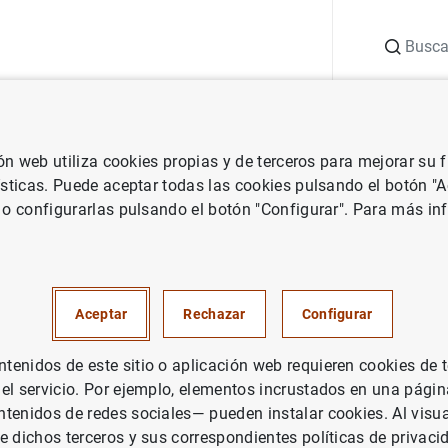
Buscar
uación
Punto de Información
Publicaciones
ión web utiliza cookies propias y de terceros para mejorar su
 Banco de España
Notas de prensa del Banco de España
En enero
ísticas. Puede aceptar todas las cookies pulsando el botón "
 o configurarlas pulsando el botón "Configurar". Para más in
de 2022 la necesidad de finan
ía española fue de 2,1 mm de
Aceptar
Rechazar
Configurar
la de 0,7 mm registrada un año
enidos de este sitio o aplicación web requieren cookies de 
 el servicio. Por ejemplo, elementos incrustados en una pág
UACIÓN ECONÓMICA
tenidos de redes sociales— pueden instalar cookies. Al visua
PAÑA
e dichos terceros y sus correspondientes políticas de privaci