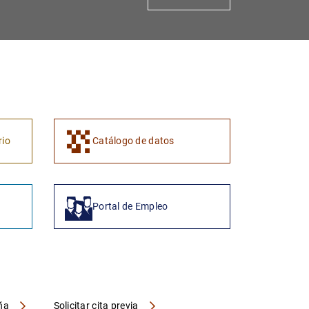
1
2
rio
Catálogo de datos
Portal de Empleo
aña
Solicitar cita previa