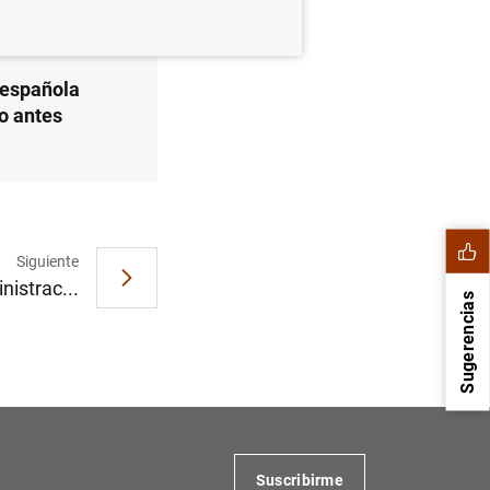
 española
ño antes
Siguiente
istrac...
Sugerencias
Suscribirme