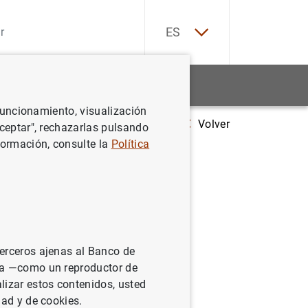
EN
ES
Estadísticas
Noticias y eventos
 funcionamiento, visualización
Volver
 de 2022 la necesidad de financiación de la economía española fue de 2,
Aceptar", rechazarlas pulsando
formación, consulte la
Política
ciación de
 euros,
 antes
terceros ajenas al Banco de
ina —como un reproductor de
lizar estos contenidos, usted
dad y de cookies.