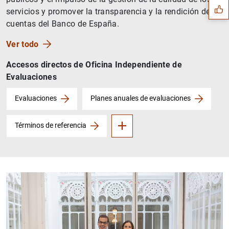
servicios y promover la transparencia y la rendición de
cuentas del Banco de España.
Ver todo
Accesos directos de Oficina Independiente de
Evaluaciones
Sobre la OIE
Evaluaciones
Planes anuales de evaluaciones
Términos de referencia
1
2