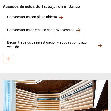
Accesos directos de Trabajar en el Banco
Cómo son nuestros procesos selectivos
Trabajar en un banco central
Convocatorias con plazo abierto
Convocatorias de empleo con plazo vencido
Becas, trabajos de investigación y ayudas con plazo
vencido