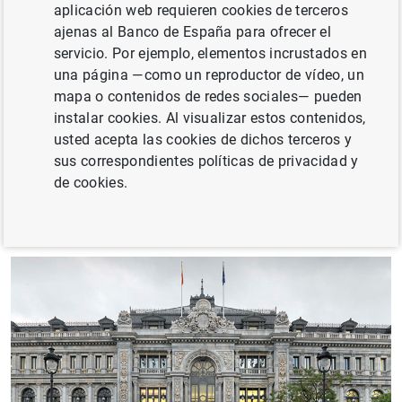
aplicación web requieren cookies de terceros
sistema bancario español y la de otros intermediarios
ajenas al Banco de España para ofrecer el
financieros que operan en España.
servicio. Por ejemplo, elementos incrustados en
una página —como un reproductor de vídeo, un
Estas funciones se desarrollan en el marco institucional
mapa o contenidos de redes sociales— pueden
europeo, del que el Banco de España forma parte como
instalar cookies. Al visualizar estos contenidos,
integrante del Sistema Europeo de Bancos Centrales
usted acepta las cookies de dichos terceros y
(SEBC) y del Eurosistema, así como del Mecanismo
sus correspondientes políticas de privacidad y
Único de Supervisión (MUS) y del Mecanismo Único de
de cookies.
Resolución (MUR).
 estrategia
nización
Transparencia
ente de Evaluaciones
 en el Banco
 Internacional