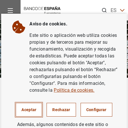
Buscar
ES
EN
Aviso de cookies.
CA
Este sitio o aplicación web utiliza cookies
EU
propias y de terceros para mejorar su
GA
funcionamiento, visualización y recogida
de estadísticas. Puede aceptar todas las
VA
cookies pulsando el botón "Aceptar",
rechazarlas pulsando el botón “Rechazar”
o configurarlas pulsando el botón
"Configurar". Para más información,
Inicio
Sobre el Banco
consulte la
Política de cookies.
Sobre el Banco
Aceptar
Rechazar
Configurar
El Banco de España es una entidad de derecho público
que desarrolla en España la función de banco central
Además, algunos contenidos de este sitio o
nacional. Tiene asimismo asignada la supervisión del