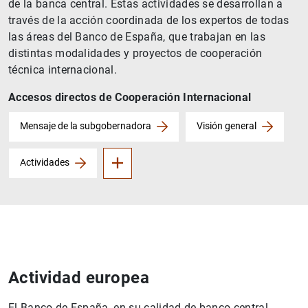
de la banca central. Estas actividades se desarrollan a
través de la acción coordinada de los expertos de todas
las áreas del Banco de España, que trabajan en las
distintas modalidades y proyectos de cooperación
técnica internacional.
Accesos directos de Cooperación Internacional
II Programa Balcanes Occidentales
Programa África
Mensaje de la subgobernadora
Visión general
Actividades
Actividad europea
El Banco de España, en su calidad de banco central