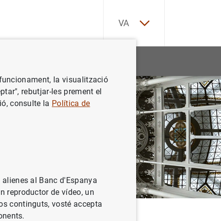
EN
VA
ES
CA
ístiques
Notícies i esdeveniments
EU
u funcionament, la visualització
ptar", rebutjar-les prement el
GA
ió, consulte la
Política de
VA
s alienes al Banc d'Espanya
un reproductor de vídeo, un
tos continguts, vosté accepta
ponents.