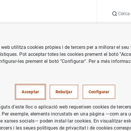
Cerca
ció
Punt d'informació
Publicacions
Estad
ó web utilitza cookies pròpies i de tercers per a millorar el se
adístiques. Pot acceptar totes les cookies prement el botó "Acce
nfigurar-les prement el botó "Configurar". Per a més informac
Acceptar
Rebutjar
Configurar
guts d'este lloc o aplicació web requerixen cookies de tercer
ici. Per exemple, elements incrustats en una pàgina —com ara 
 xarxes socials— poden instal·lar cookies. En visualitzar es
ercers i les seues polítiques de privacitat i de cookies corres