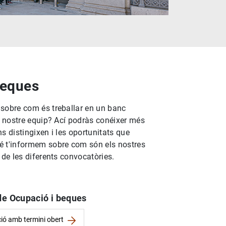
beques
 sobre com és treballar en un banc
al nostre equip? Ací podràs conéixer més
ns distingixen i les oportunitats que
é t'informem sobre com són els nostres
 de les diferents convocatòries.
de Ocupació i beques
ió amb termini obert