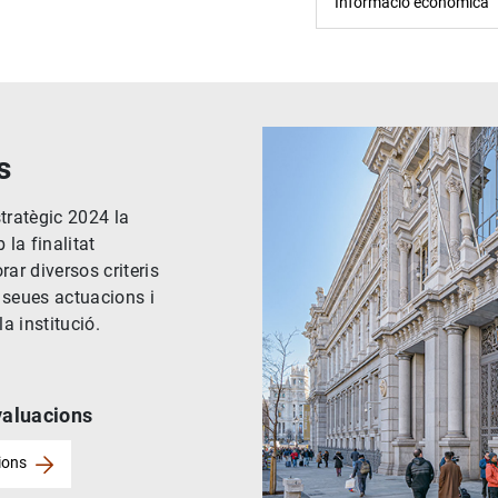
Informació econòmica
s
tratègic 2024 la
la finalitat
ar diversos criteris
 seues actuacions i
a institució.
valuacions
ions