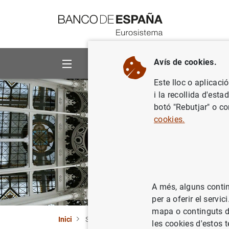
Vés al contingut
Avís de cookies.
Sobre el banc
Àrees d'actua
Este lloc o aplicaci
i la recollida d'est
botó "Rebutjar" o co
cookies.
A més, alguns contin
per a oferir el serv
mapa o continguts de
Inici
Sobre el banc
les cookies d'estos t