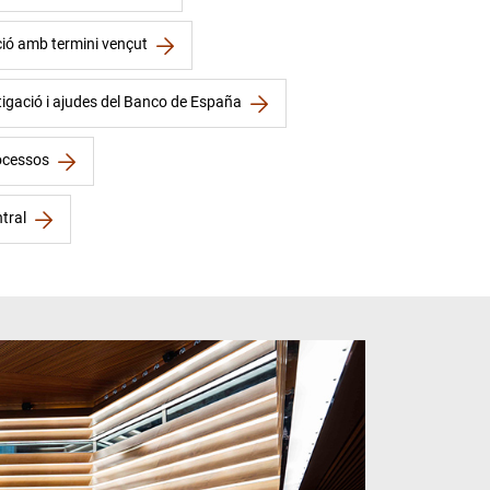
ió amb termini vençut
stigació i ajudes del Banco de España
ocessos
tral