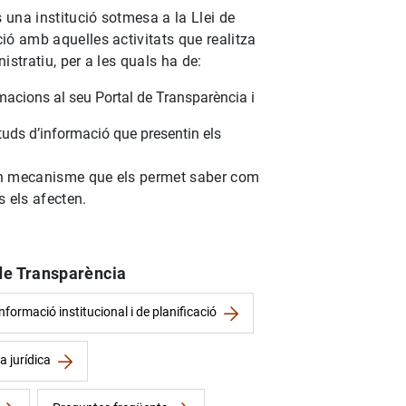
una institució sotmesa a la Llei de
ió amb aquelles activitats que realitza
istratiu, per a les quals ha de:
rmacions al seu Portal de Transparència i
ituds d’informació que presentin els
un mecanisme que els permet saber com
s els afecten.
1
2
de Transparència
nformació institucional i de planificació
a jurídica