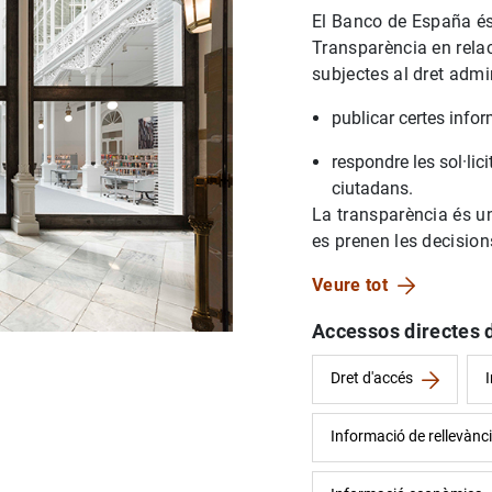
El Banco de España és 
Transparència en relac
subjectes al dret admin
publicar certes info
respondre les sol·lic
ciutadans.
La transparència és 
es prenen les decision
Veure tot
Accessos directes 
Dret d'accés
I
Informació de rellevànci