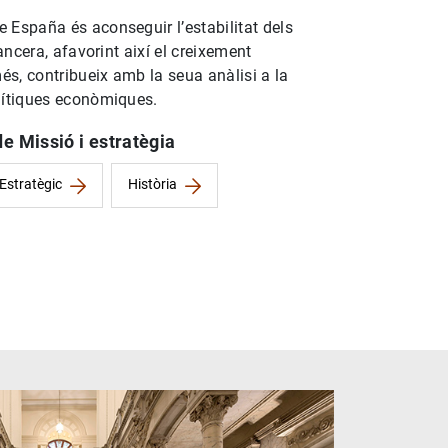
 España és aconseguir l’estabilitat dels
nancera, afavorint així el creixement
s, contribueix amb la seua anàlisi a la
olítiques econòmiques.
e Missió i estratègia
 Estratègic
Història