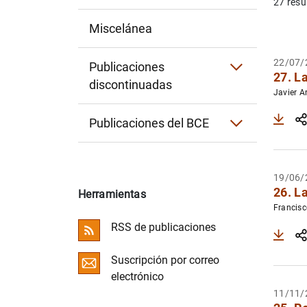
27 resu
Historia económica
Informe de Inclusión Financiera
Central de Balances
Miscelánea
Informe de economía latinoamericana
Notas Estadísticas
22/07/
Publicaciones
Informe de la situación financiera de los 
27. L
discontinuadas
Otras publicaciones
Javier A
Encuesta de Competencias Financieras
Publicaciones del BCE
Informe Anual del
BCE
Informe Anual sobre las actividades de su
19/06/
26. L
Herramientas
Informe de Convergencia
Francisc
RSS de publicaciones
Boletín Económico del BCE
Suscripción por correo
Otras publicaciones
electrónico
11/11/