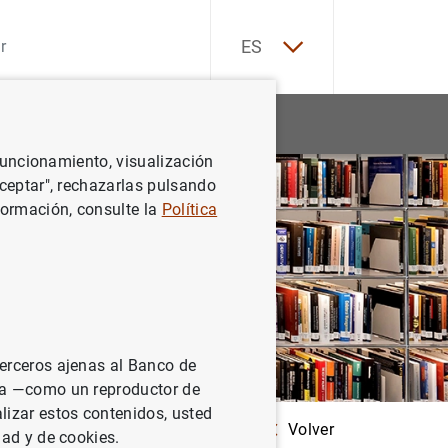
EN
ES
Estadísticas
Noticias y eventos
 funcionamiento, visualización
Aceptar", rechazarlas pulsando
formación, consulte la
Política
terceros ajenas al Banco de
ina —como un reproductor de
lizar estos contenidos, usted
Volver
dad y de cookies.