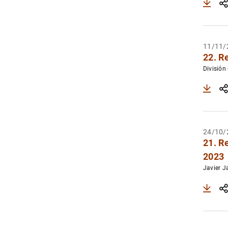
11/11/
22. R
División
24/10/
21. R
2023
Javier J