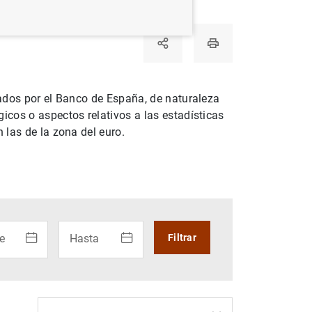
ados por el Banco de España, de naturaleza
icos o aspectos relativos a las estadísticas
 las de la zona del euro.
 calendario: utiliza los cursores para desplazarte por el cal
Uso del calendario: utiliza los cursores para des
e
Hasta
Filtrar