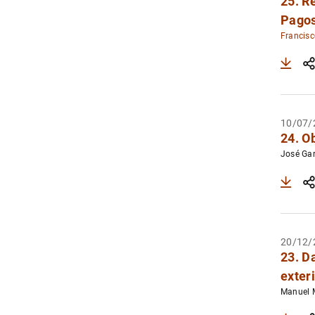
25. R
Pago
Francisc
10/07/
24. O
José Gar
20/12/
23. D
exter
Manuel 