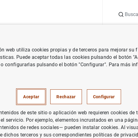
Buscar
uación
Punto de Información
Publicaciones
ión web utiliza cookies propias y de terceros para mejorar su
ísticas. Puede aceptar todas las cookies pulsando el botón "
 o configurarlas pulsando el botón "Configurar". Para más in
Aceptar
Rechazar
Configurar
enidos de este sitio o aplicación web requieren cookies de 
 el servicio. Por ejemplo, elementos incrustados en una pág
tenidos de redes sociales— pueden instalar cookies. Al visua
Notas Estadísticas
e dichos terceros y sus correspondientes políticas de privaci