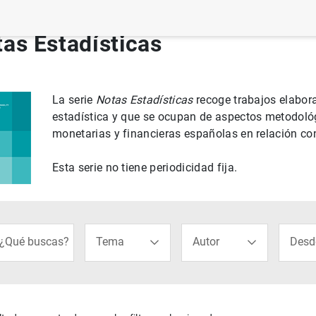
as Estadísticas
La serie
Notas Estadísticas
recoge trabajos elabor
estadística y que se ocupan de aspectos metodológ
monetarias y financieras españolas en relación con
Esta serie no tiene periodicidad fija.
trimestral de la economía española
rar
Uso del
 criterios de buenas prácticas bancarias
¿Qué buscas?
Tema
Autor
Desd
versión del Banco de España
el Banco de España