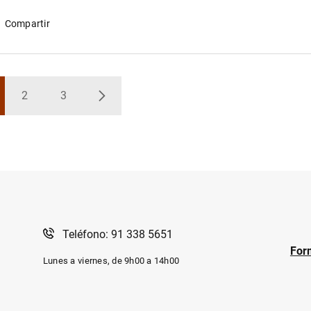
Compartir
2
3
gina
Página
Página
Siguiente
Teléfono: 91 338 5651
For
Lunes a viernes, de 9h00 a 14h00