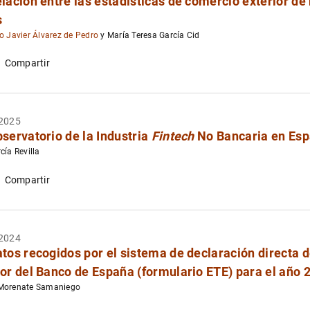
elación entre las estadísticas de comercio exterior de
s
o Javier Álvarez de Pedro
y María Teresa García Cid
Compartir
2025
bservatorio de la Industria
Fintech
No Bancaria en Esp
cía Revilla
Compartir
2024
atos recogidos por el sistema de declaración directa 
ior del Banco de España (formulario ETE) para el año 
Morenate Samaniego