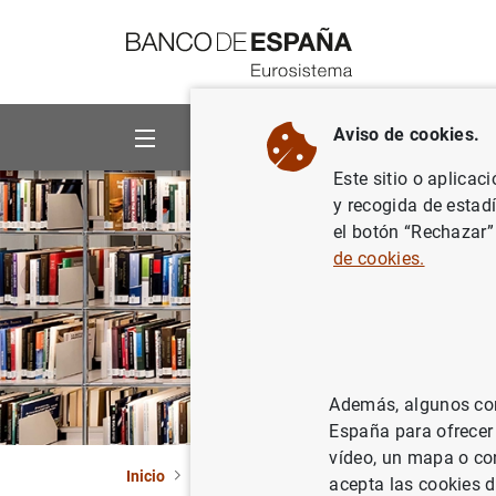
Ir a contenido
Aviso de cookies.
Sobre el Banco
Áreas de act
Este sitio o aplicac
y recogida de estad
el botón “Rechazar”
de cookies.
Además, algunos cont
España para ofrecer
vídeo, un mapa o con
Inicio
Publicaciones
Información estadística
acepta las cookies d