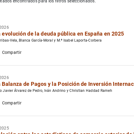
ltados encontrados para los filtros seleccionados.
2026
hogares y las empresas
a evolución de la deuda pública en España en 2025
rribas-Vela, Blanca García-Moral y M.ª Isabel Laporta-Corbera
Compartir
pervisión del BCE
2026
a Balanza de Pagos y la Posición de Inversión Interna
o Javier Álvarez de Pedro, Iván Andrino y Christian Haddad Rameh
Compartir
2025