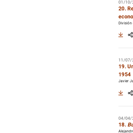
01/10/
20. R
econo
División
11/07/
19. U
1954
Javier 
04/04/
18.
Bu
Alejandr