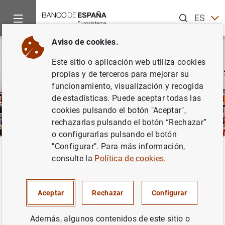
Buscar
ES
EN
Aviso de cookies.
Este sitio o aplicación web utiliza cookies
propias y de terceros para mejorar su
funcionamiento, visualización y recogida
de estadísticas. Puede aceptar todas las
cookies pulsando el botón "Aceptar",
rechazarlas pulsando el botón “Rechazar”
o configurarlas pulsando el botón
"Configurar". Para más información,
Inicio
Publicaciones
Análisis económico e investigación
I
Volver
consulte la
Política de cookies.
Informe de la situación
financiera de los hogares y las
Aceptar
Rechazar
Configurar
empresas
Además, algunos contenidos de este sitio o