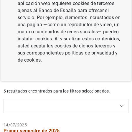
aplicación web requieren cookies de terceros
ajenas al Banco de España para ofrecer el
servicio. Por ejemplo, elementos incrustados en
El Informe de la situación financiera de los hogares y las
una página —como un reproductor de vídeo, un
empresas es una publicación semestral del Banco de
mapa o contenidos de redes sociales— pueden
España que revisa la evolución reciente de las
instalar cookies. Al visualizar estos contenidos,
condiciones de financiación, los flujos financieros y la
usted acepta las cookies de dichos terceros y
situación económica y patrimonial de los hogares y de
sus correspondientes políticas de privacidad y
las sociedades no financieras en España.
de cookies.
Filtrar
5 resultados encontrados para los filtros seleccionados.
Uso del calendario: utiliza los cursores para desplazar
Uso del calendario: utiliza los cursores para desplazar
¿Qué buscas?
Tema
Autor
Desde
Hasta
14/07/2025
Filtrar
Primer semestre de 2025