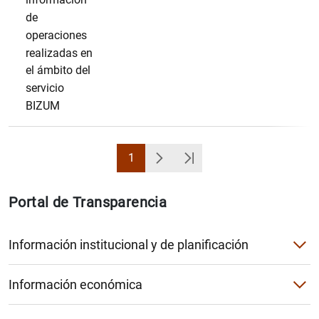
de
operaciones
realizadas en
el ámbito del
servicio
BIZUM
1
Página
Siguiente
Última Página
Portal de Transparencia
Información institucional y de planificación
Agendas del gobernador, la subgobernadora y el miembro d
Información económica
Códigos de Conducta
Atenciones culturales y sociales