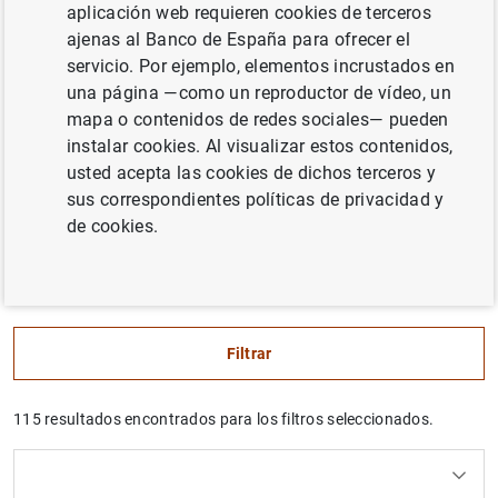
aplicación web requieren cookies de terceros
En esta sección publicamos, en cumplimiento del artículo
ajenas al Banco de España para ofrecer el
8.1 b) de la Ley de Transparencia, la relación de
servicio. Por ejemplo, elementos incrustados en
convenios que en el Banco de España hemos suscrito
una página —como un reproductor de vídeo, un
desde la entrada en vigor de la Ley 40/2015, de Régimen
mapa o contenidos de redes sociales— pueden
Jurídico del Sector Público. También incluimos las
instalar cookies. Al visualizar estos contenidos,
modificaciones y prórrogas de estos convenios, con
usted acepta las cookies de dichos terceros y
indicación de las partes firmantes, el objeto, la duración y
sus correspondientes políticas de privacidad y
las obligaciones económicas acordadas.
de cookies.
Accede a la totalidad de los convenios suscritos por el
Banco de España en formato
Excel
(47
KB
)
Filtrar
115 resultados encontrados para los filtros seleccionados.
Borrar filtros
Uso del calendario: utiliza los cursores para desplazar
Uso del calendario: utiliza los cursores para desplazar
Buscar
Institución
Desde
Hasta
Estado