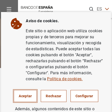
Buscar
ES
EN
Aviso de cookies.
Este sitio o aplicación web utiliza cookies
propias y de terceros para mejorar su
funcionamiento, visualización y recogida
de estadísticas. Puede aceptar todas las
cookies pulsando el botón "Aceptar",
rechazarlas pulsando el botón “Rechazar”
o configurarlas pulsando el botón
"Configurar". Para más información,
Inicio
Sobre el Banco
Portal de Transparencia
Informació
Volver
consulte la
Política de cookies.
Convenios firmados por el
Banco de España
Aceptar
Rechazar
Configurar
Además, algunos contenidos de este sitio o