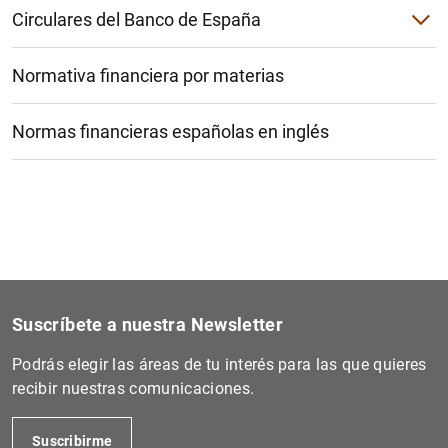
Circulares del Banco de España
Índice analítico de la base de datos
Índice analítico
Normativa financiera por materias
Índice cronológico de la base de datos
Índice cronológico
Normas financieras españolas en inglés
Suscríbete a nuestra Newsletter
Podrás elegir las áreas de tu interés para las que quieres
recibir nuestras comunicaciones.
Suscribirme