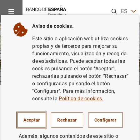
Buscar
ES
EN
Aviso de cookies.
Este sitio o aplicación web utiliza cookies
propias y de terceros para mejorar su
funcionamiento, visualización y recogida
de estadísticas. Puede aceptar todas las
cookies pulsando el botón "Aceptar",
rechazarlas pulsando el botón “Rechazar”
o configurarlas pulsando el botón
"Configurar". Para más información,
Inicio
Áreas de actuación
Normativa financiera
Base de D
Volver
consulte la
Política de cookies.
Índice cronológico de la base de
datos
Aceptar
Rechazar
Configurar
Además, algunos contenidos de este sitio o