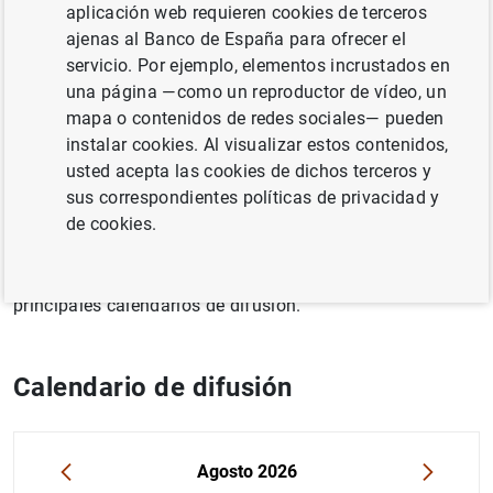
aplicación web requieren cookies de terceros
conjunto de estadísticas económicas y financieras
ajenas al Banco de España para ofrecer el
relacionadas con las funciones que tiene encomendadas
servicio. Por ejemplo, elementos incrustados en
en la Ley de Autonomía y como miembro del Sistema
una página —como un reproductor de vídeo, un
Europeo de Bancos Centrales (SEBC) y, además, las que
mapa o contenidos de redes sociales— pueden
establece el Plan Estadístico Nacional. Esta actividad se
instalar cookies. Al visualizar estos contenidos,
desarrolla siguiendo los principios que establece el
usted acepta las cookies de dichos terceros y
Compromiso público sobre estadísticas europeas del
sus correspondientes políticas de privacidad y
SEBC
.
de cookies.
En esta sección se puede acceder tanto a la información
estadística que elabora el Banco de España como a los
principales calendarios de difusión.
Calendario de difusión
Uso del calendario: utiliza los cursores para desplazarte
«
Agosto 2026
»