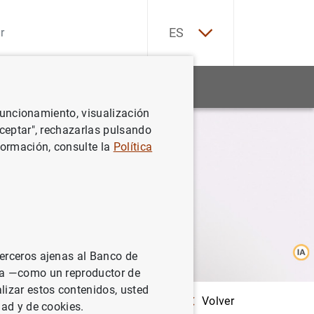
EN
ES
Estadísticas
Noticias y eventos
 funcionamiento, visualización
Aceptar", rechazarlas pulsando
formación, consulte la
Política
terceros ajenas al Banco de
ina —como un reproductor de
lizar estos contenidos, usted
Volver
 conoce tus finanzas, decide tu futuro"
dad y de cookies.