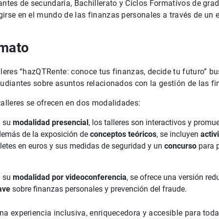
antes de secundaria, Bachillerato y Ciclos Formativos de gr
o
irse en el mundo de las finanzas personales a través de un 
eo
mato
lleres “hazQTRente: conoce tus finanzas, decide tu futuro” bus
tudiantes sobre asuntos relacionados con la gestión de las f
talleres se ofrecen en dos modalidades:
n su
modalidad presencial
, los talleres son interactivos y promu
emás de la exposición de
conceptos teóricos
, se incluyen
acti
lletes en euros y sus medidas de seguridad y un
concurso
para p
n su
modalidad por videoconferencia
, se ofrece una versión red
ave
sobre finanzas personales y prevención del fraude.
na experiencia inclusiva, enriquecedora y accesible para to