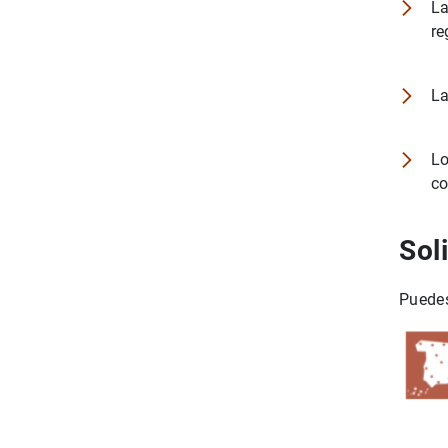
La
re
La
Lo
co
Soli
Puedes