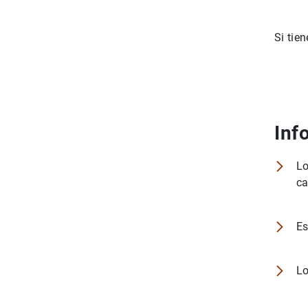
Si tie
Inf
Lo
ca
Es
Lo