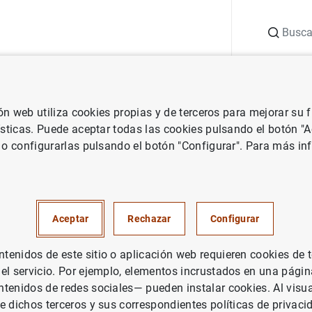
Buscar
uación
Punto de Información
Publicaciones
ión web utiliza cookies propias y de terceros para mejorar su
ísticas. Puede aceptar todas las cookies pulsando el botón "
 o configurarlas pulsando el botón "Configurar". Para más in
Aceptar
Rechazar
Configurar
enidos de este sitio o aplicación web requieren cookies de 
 el servicio. Por ejemplo, elementos incrustados en una pág
tenidos de redes sociales— pueden instalar cookies. Al visua
a y financiera
Talleres, jornadas y visitas
Talleres “hazQTRente:
e dichos terceros y sus correspondientes políticas de privaci