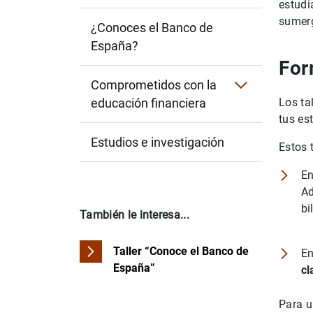
estudi
Productos bancarios: el universo financier
sumerg
¿Conoces el Banco de
Rentas de los hogares. Salarios y empl
España?
Finanzas personales: Tipi y las finanzas
For
Vídeos sobre billetes y monedas
Comprometidos con la
educación financiera
Los ta
Material divulgativo sobre efectivo
La educación financiera en España
tus es
Estudios e investigación
La educación financiera en el mundo
Estos 
E
Midiendo la educación financiera
Ad
bi
También le interesa...
Taller “Conoce el Banco de
E
España”
cl
Para u