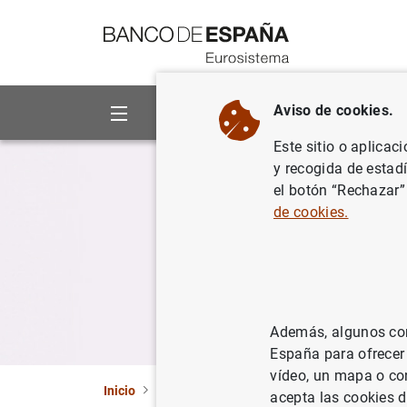
Ir a contenido
Aviso de cookies.
Sobre el Banco
Áreas de act
Este sitio o aplicac
y recogida de estad
el botón “Rechazar”
de cookies.
Además, algunos cont
España para ofrecer
vídeo, un mapa o con
Inicio
Áreas de actuación
Educación económic
acepta las cookies d