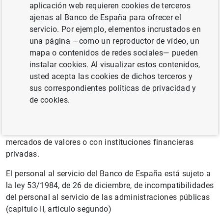
aplicación web requieren cookies de terceros
El gobernador y el subgobernador están sujetos al
ajenas al Banco de España para ofrecer el
régimen de incompatibilidades de los altos cargos, según
servicio. Por ejemplo, elementos incrustados en
se indica en el artículo 26 de la Ley 13/1994, de 1 de
una página —como un reproductor de vídeo, un
junio, de Autonomía del Banco de España. Al cesar en el
mapa o contenidos de redes sociales— pueden
cargo, y durante los dos años posteriores, no pueden
instalar cookies. Al visualizar estos contenidos,
ejercer actividad profesional alguna relacionada con las
usted acepta las cookies de dichos terceros y
entidades de crédito o con los mercados de valores.
sus correspondientes políticas de privacidad y
de cookies.
Los consejeros no pueden ejercer durante su mandato
actividades profesionales relacionadas con entidades de
crédito, cualquiera que sea su naturaleza, con los
mercados de valores o con instituciones financieras
privadas.
El personal al servicio del Banco de España está sujeto a
la ley 53/1984, de 26 de diciembre, de incompatibilidades
del personal al servicio de las administraciones públicas
(capítulo II, artículo segundo)