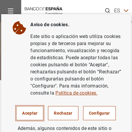
Buscar
ES
EN
Aviso de cookies.
Este sitio o aplicación web utiliza cookies
propias y de terceros para mejorar su
funcionamiento, visualización y recogida
de estadísticas. Puede aceptar todas las
cookies pulsando el botón "Aceptar",
rechazarlas pulsando el botón “Rechazar”
o configurarlas pulsando el botón
"Configurar". Para más información,
Inicio
Sobre el Banco
Portal de Transparencia
Informació
Volver
consulte la
Política de cookies.
Compatibilidad empleados
públicos
Aceptar
Rechazar
Configurar
Además, algunos contenidos de este sitio o