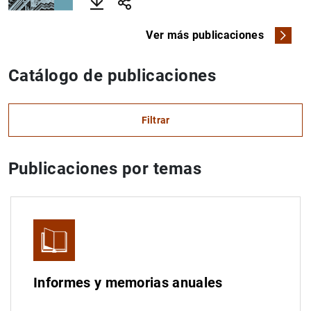
Descargar
Compartir
Ver más publicaciones
Catálogo de publicaciones
Filtrar
Publicaciones por temas
Uso del calendario: utiliza los cursores para desplazar
Uso del calendario: utiliza los cursores para desplazar
¿Qué buscas?
Tema
Desde
Hasta
Filtrar
Informes y memorias anuales