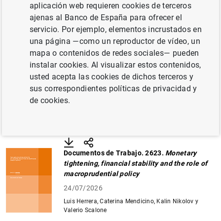
aplicación web requieren cookies de terceros
algunas de las publicaciones del BCE que han sido
ajenas al Banco de España para ofrecer el
traducidas al español.
servicio. Por ejemplo, elementos incrustados en
una página —como un reproductor de vídeo, un
Últimas publicaciones
mapa o contenidos de redes sociales— pueden
instalar cookies. Al visualizar estos contenidos,
usted acepta las cookies de dichos terceros y
Documentos de Trabajo. 2624.
The impact of
air pollution on the housing market: The case
sus correspondientes políticas de privacidad y
of Madrid
de cookies.
31/07/2026
Marina Gómez-García
Descargar
Compartir
Documentos de Trabajo. 2623.
Monetary
tightening, financial stability and the role of
macroprudential policy
24/07/2026
Luis Herrera, Caterina Mendicino, Kalin Nikolov y
Valerio Scalone