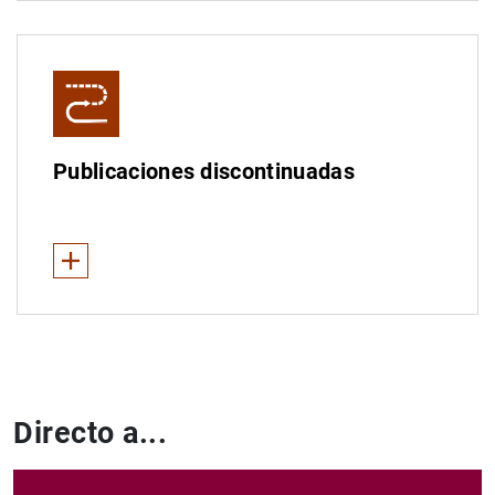
Ver todas
Informe Anual del
BCE
Informe Anual sobre las actividades de supervisión del 
Informe de Convergencia
Publicaciones discontinuadas
Boletín Económico del BCE
Otras publicaciones
Ver Menos
Otras publicaciones
Directo a...