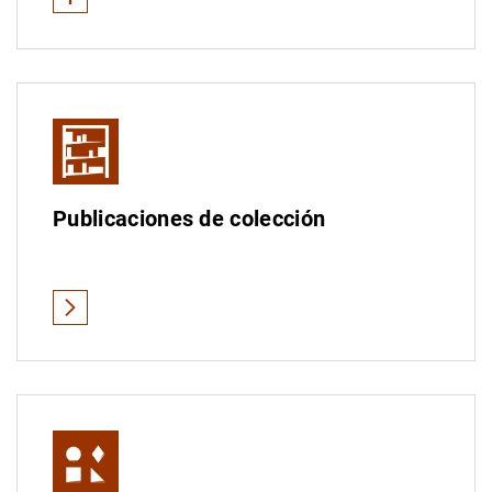
Ver Menos
Ver todas
Boletín Estadístico
Boletín Informativo de las Estadísticas del Banco de Es
Central de Balances
Publicaciones de colección
Notas Estadísticas
1
2