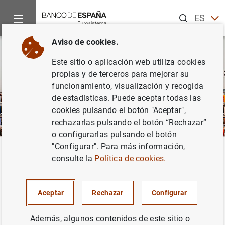
Buscar
ES
EN
Aviso de cookies.
CA
Este sitio o aplicación web utiliza cookies
EU
propias y de terceros para mejorar su
GA
funcionamiento, visualización y recogida
de estadísticas. Puede aceptar todas las
VA
cookies pulsando el botón "Aceptar",
rechazarlas pulsando el botón “Rechazar”
o configurarlas pulsando el botón
"Configurar". Para más información,
Inicio
Publicaciones
consulte la
Política de cookies.
Publicaciones
Aceptar
Rechazar
Configurar
Esta página recoge las memorias, documentos, informes
y análisis publicados por el Banco de España en el
Además, algunos contenidos de este sitio o
ámbito de sus funciones y responsabilidades, así como