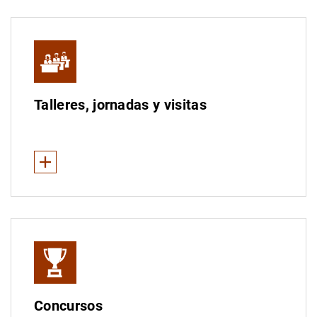
Talleres, jornadas y visitas
Ver Menos
Talleres “hazQTRente: conoce tus finanzas, decide tu futur
Talleres “Conoce el Banco de España”
Jornadas “BE Educa”
Curso “Conozca el euro”
Concursos