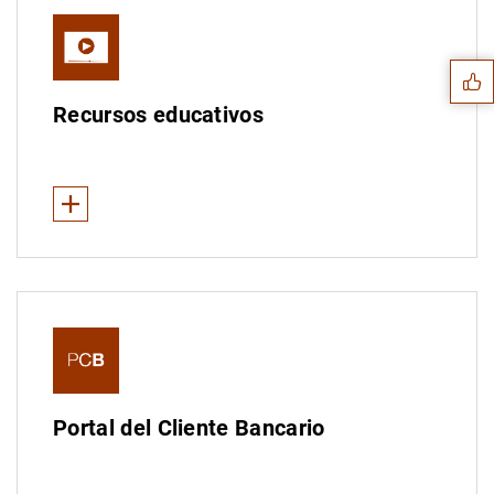
Sugerencia
Global Money Week
Recursos educativos
Ver Menos
Programa de educación económica
Servicios financieros: la detective Sara Gómez
Productos bancarios: el universo financiero
1
2
Finanzas personales: Tipi y las finanzas
Portal del Cliente Bancario
Vídeos sobre billetes y monedas