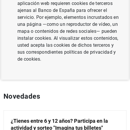
aplicación web requieren cookies de terceros
El Banco de España desarrolla diversas iniciativas de
ajenas al Banco de España para ofrecer el
educación económica y financiera. Su objetivo es
servicio. Por ejemplo, elementos incrustados en
fomentar la adquisición de hábitos financieros
una página —como un reproductor de vídeo, un
saludables entre la ciudadanía.
mapa o contenidos de redes sociales— pueden
instalar cookies. Al visualizar estos contenidos,
Además, esta sección proporciona contenidos acerca de
usted acepta las cookies de dichos terceros y
fenómenos económicos básicos. Con ello se pretende
sus correspondientes políticas de privacidad y
facilitar el seguimiento de la actualidad económica y
de cookies.
entender su impacto en el día a día.
Novedades
¿Tienes entre 6 y 12 años? Participa en la
actividad y sorteo "Imagina tus billetes"