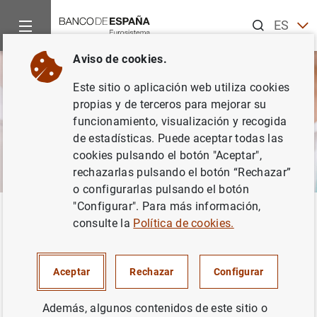
Buscar
ES
EN
Aviso de cookies.
Este sitio o aplicación web utiliza cookies
propias y de terceros para mejorar su
funcionamiento, visualización y recogida
de estadísticas. Puede aceptar todas las
cookies pulsando el botón "Aceptar",
rechazarlas pulsando el botón “Rechazar”
o configurarlas pulsando el botón
"Configurar". Para más información,
Inicio
Áreas de actuación
Educación económica y financiera
consulte la
Política de cookies.
Educación económica y
financiera
Aceptar
Rechazar
Configurar
Además, algunos contenidos de este sitio o