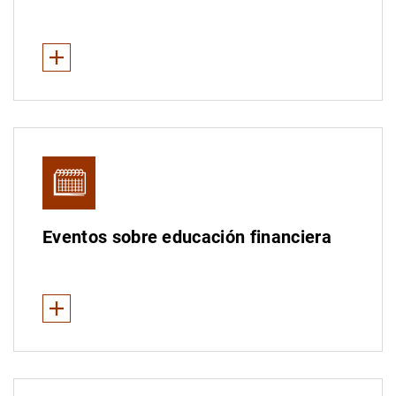
Ver Menos
Generación €uro
Concurso Escolar de Educación Financiera
Eventos sobre educación financiera
Ver Menos
Día de la Educación Financiera