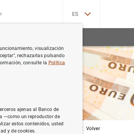
EN
ES
Estadísticas
Noticias y eventos
 funcionamiento, visualización
Aceptar", rechazarlas pulsando
formación, consulte la
Política
terceros ajenas al Banco de
ina —como un reproductor de
lizar estos contenidos, usted
Volver
obre hábitos en el uso del efectivo
dad y de cookies.