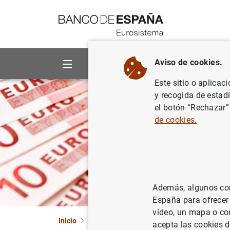
Ir a contenido
Aviso de cookies.
Sobre el Banco
Áreas de act
Este sitio o aplicac
y recogida de estad
el botón “Rechazar”
de cookies.
Además, algunos cont
España para ofrecer
vídeo, un mapa o con
Inicio
Áreas de actuación
Billetes y monedas
acepta las cookies d