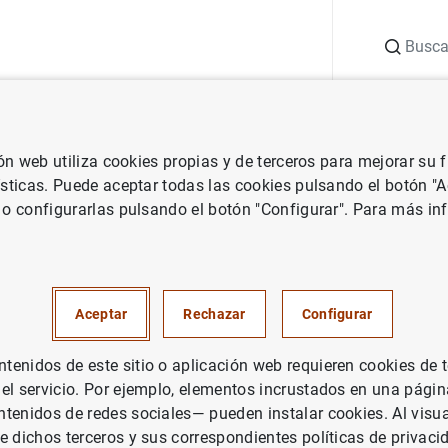
Buscar
uación
Punto de Información
Publicaciones
ión web utiliza cookies propias y de terceros para mejorar su
ísticas. Puede aceptar todas las cookies pulsando el botón "
 o configurarlas pulsando el botón "Configurar". Para más in
Aceptar
Rechazar
Configurar
enidos de este sitio o aplicación web requieren cookies de 
 el servicio. Por ejemplo, elementos incrustados en una pág
tenidos de redes sociales— pueden instalar cookies. Al visua
Estudios y publicaciones relacionadas con el efectivo
Estudio s
e dichos terceros y sus correspondientes políticas de privaci