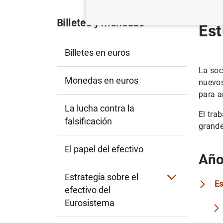
Billetes y monedas
Est
Billetes en euros
La soc
Monedas en euros
nuevos
para a
La lucha contra la
El tra
falsificación
grande
El papel del efectivo
Año
Estrategia sobre el
Es
efectivo del
Eurosistema
Cashback y cash-in-shop