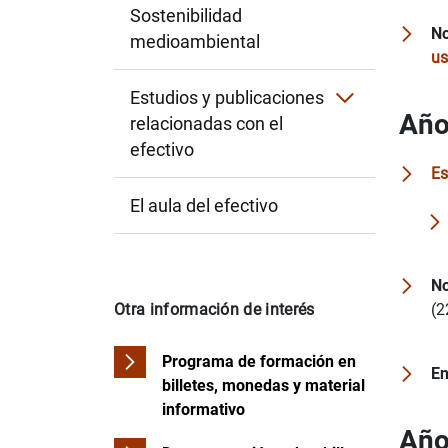
Sostenibilidad
No
medioambiental
us
Estudios y publicaciones
Año
relacionadas con el
efectivo
Estudio sobre hábitos en el uso del efecti
Es
Otros estudios y publicaciones del Banco
El aula del efectivo
Estudios y publicaciones del Banco Centr
No
(2
Otra información de interés
Programa de formación en
En
billetes, monedas y material
informativo
Año