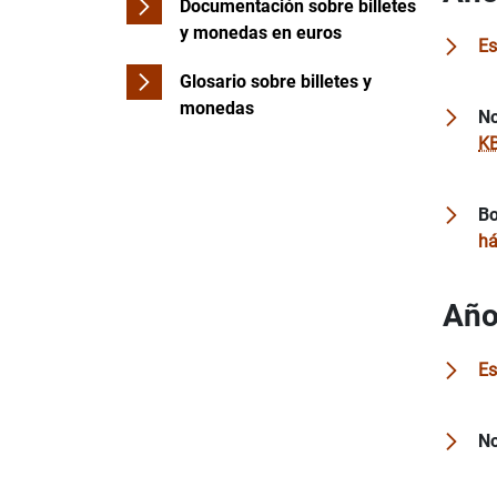
Documentación sobre billetes
y monedas en euros
Es
Glosario sobre billetes y
monedas
No
K
Bo
há
Año
Es
No