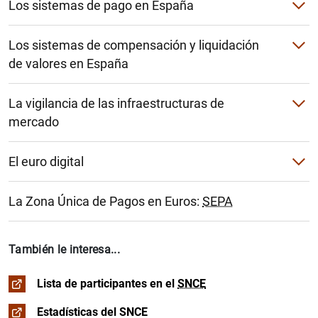
Los sistemas de pago en España
El
SNCE
Los sistemas de compensación y liquidación
STMP
1
2
de valores en España
El papel de los bancos centrales
TARGET-Banco de España
La vigilancia de las infraestructuras de
Target2-Securities
mercado
La ciberresiliencia
Iberclear
El euro digital
BME clearing
Calendario del proyecto
La Zona Única de Pagos en Euros:
SEPA
Documentación de interés
Fase previa
Intervenciones públicas
También le interesa...
Fase de investigación
Recursos informativos
Lista de participantes en el
SNCE
Fase de preparación
Estadísticas del SNCE