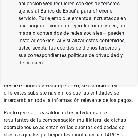
aplicación web requieren cookies de terceros
(SNCE) es un sistema de pagos minorista, designado
ajenas al Banco de España para ofrecer el
conforme a la Ley 41/1999 y gestionado desde 2005 por
servicio. Por ejemplo, elementos incrustados en
la Sociedad Española de Sistemas de Pago, S.A.
una página —como un reproductor de vídeo, un
(Iberpay), cuyos accionistas son las entidades
mapa o contenidos de redes sociales— pueden
participantes. El Banco de España es el responsable de
instalar cookies. Al visualizar estos contenidos,
su supervisión y vigilancia.
usted acepta las cookies de dichos terceros y
sus correspondientes políticas de privacidad y
El SNCE procesa transacciones originadas con
de cookies.
instrumentos de pago al por menor como las
transferencias SEPA ordinarias e inmediatas, los adeudos
SEPA, los cheques, efectos, y otras operaciones diversas.
Desde el punto de vista operativo, se estructura en
diferentes subsistemas en los que las entidades se
intercambian toda la información relevante de los pagos.
Por lo general, los saldos netos interbancarios
resultantes de la compensación multilateral de dichas
operaciones se asientan en las cuentas dedicadas de
efectivo que los participantes mantienen en TARGET-