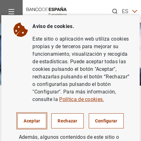
Buscar
ES
EN
Aviso de cookies.
Este sitio o aplicación web utiliza cookies
propias y de terceros para mejorar su
funcionamiento, visualización y recogida
de estadísticas. Puede aceptar todas las
cookies pulsando el botón "Aceptar",
rechazarlas pulsando el botón “Rechazar”
o configurarlas pulsando el botón
"Configurar". Para más información,
Inicio
Áreas de actuación
Sistemas de pago
Los sistemas
Volver
consulte la
Política de cookies.
El
SNCE
Aceptar
Rechazar
Configurar
Además, algunos contenidos de este sitio o
El Sistema Nacional de Compensación Electrónica