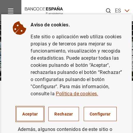
Buscar
ES
EN
Aviso de cookies.
Este sitio o aplicación web utiliza cookies
propias y de terceros para mejorar su
funcionamiento, visualización y recogida
de estadísticas. Puede aceptar todas las
cookies pulsando el botón "Aceptar",
rechazarlas pulsando el botón “Rechazar”
o configurarlas pulsando el botón
"Configurar". Para más información,
Inicio
Sobre el Banco
Misión y estrategia
Plan Estratégic
Volver
consulte la
Política de cookies.
Plan Estratégico 2024
Aceptar
Rechazar
Configurar
Además, algunos contenidos de este sitio o
El 9 de enero de 2020 el Consejo de Gobierno del Banco