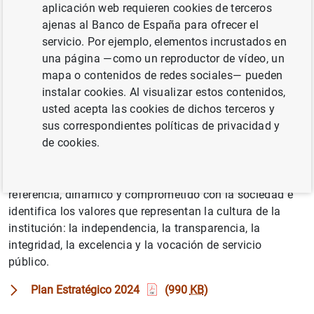
aplicación web requieren cookies de terceros
de España aprobó el primer plan estratégico para el
ajenas al Banco de España para ofrecer el
Banco de España: el Plan Estratégico 2024. El Plan tiene
servicio. Por ejemplo, elementos incrustados en
un horizonte de ejecución de cinco años, de 2020 a 2024.
una página —como un reproductor de vídeo, un
Se prevé una revisión mediado su período de ejecución,
mapa o contenidos de redes sociales— pueden
con el fin de hacer balance del trabajo realizado y poder
instalar cookies. Al visualizar estos contenidos,
adecuarlo a la experiencia adquirida y a los cambios que
usted acepta las cookies de dichos terceros y
se hayan producido.
sus correspondientes políticas de privacidad y
de cookies.
El Plan recoge como misión del Banco de España
favorecer el crecimiento económico estable, señala su
aspiración de convertirse en un banco central de
referencia, dinámico y comprometido con la sociedad e
identifica los valores que representan la cultura de la
institución: la independencia, la transparencia, la
integridad, la excelencia y la vocación de servicio
público.
Plan Estratégico 2024
(990
KB
)