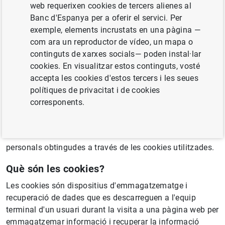
Quina informació recull la present política de
web requerixen cookies de tercers alienes al
cookies?
Banc d'Espanya per a oferir el servici. Per
exemple, elements incrustats en una pàgina —
Este lloc web i d’altres propietat del Banco de España
com ara un reproductor de vídeo, un mapa o
accessibles a través del domini
www.bde.es
(d'ara
continguts de xarxes socials— poden instal·lar
endavant, el “Lloc web”) utilitza cookies pròpies del
cookies. En visualitzar estos continguts, vosté
Banco de España i dels tercers indicats en esta política.
accepta les cookies d'estos tercers i les seues
La present política proporciona informació als usuaris
polítiques de privacitat i de cookies
sobre què són les cookies, quins tipus i per a quines
corresponents.
finalitats s'utilitzen en este Lloc web, com poden
acceptar-se, configurar-se o rebutjar-se, així com
informació addicional sobre el tractament de les dades
personals obtingudes a través de les cookies utilitzades.
Què són les cookies?
Les cookies són dispositius d'emmagatzematge i
recuperació de dades que es descarreguen a l'equip
terminal d'un usuari durant la visita a una pàgina web per
emmagatzemar informació i recuperar la informació