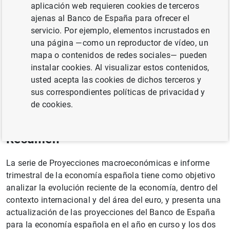
aplicación web requieren cookies de terceros
Autor: Banco de España
ajenas al Banco de España para ofrecer el
servicio. Por ejemplo, elementos incrustados en
CRECIMIENTO ECONÓMICO Y CONVERGENCIA
una página —como un reproductor de vídeo, un
mapa o contenidos de redes sociales— pueden
SITUACIÓN ECONÓMICA
instalar cookies. Al visualizar estos contenidos,
usted acepta las cookies de dichos terceros y
PROYECCIONES MACROECONÓMICAS
sus correspondientes políticas de privacidad y
ECONOMÍA INTERNACIONAL
de cookies.
Resumen
La serie de Proyecciones macroeconómicas e informe
trimestral de la economía española tiene como objetivo
analizar la evolución reciente de la economía, dentro del
contexto internacional y del área del euro, y presenta una
actualización de las proyecciones del Banco de España
para la economía española en el año en curso y los dos