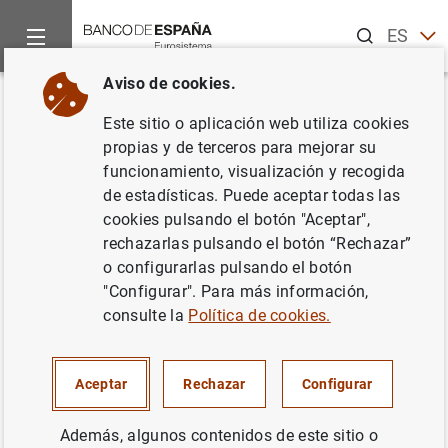
Buscar
ES
EN
Aviso de cookies.
Inicio
Publicaciones
Análisis económico e investigación
P
Volver
Este sitio o aplicación web utiliza cookies
Proyecciones e informe
propias y de terceros para mejorar su
funcionamiento, visualización y recogida
trimestral de la economía
de estadísticas. Puede aceptar todas las
española. Junio 2024
cookies pulsando el botón "Aceptar",
rechazarlas pulsando el botón “Rechazar”
11/06/2024
o configurarlas pulsando el botón
"Configurar". Para más información,
consulte la
Política de cookies.
Serie: Proyecciones macroeconómicas e
Aceptar
Rechazar
Configurar
informe trimestral de la economía
española.
Además, algunos contenidos de este sitio o