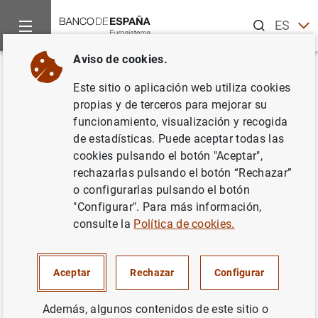
Buscar
ES
EN
Aviso de cookies.
Inicio
Noticias y eventos
Noticias del Banco de España
La
Volver
Este sitio o aplicación web utiliza cookies
La capacidad de financiación de
propias y de terceros para mejorar su
funcionamiento, visualización y recogida
la economía española se situó
de estadísticas. Puede aceptar todas las
en marzo de 2026 en el 4% del
cookies pulsando el botón "Aceptar",
rechazarlas pulsando el botón “Rechazar”
PIB
o configurarlas pulsando el botón
"Configurar". Para más información,
Avance mensual de la Balanza de pagos.
consulte la
Política de cookies.
Datos acumulados de 12 meses
Aceptar
Rechazar
Configurar
29/05/2026
BALANZA DE PAGOS, PII, DEUDA EXTERNA
Además, algunos contenidos de este sitio o