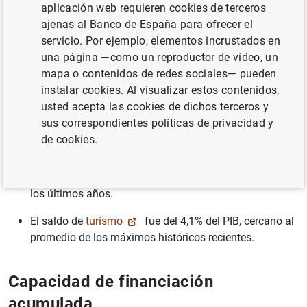
aplicación web requieren cookies de terceros
ajenas al Banco de España para ofrecer el
servicio. Por ejemplo, elementos incrustados en
una página —como un reproductor de vídeo, un
Nota de prensa estadística
mapa o contenidos de redes sociales— pueden
instalar cookies. Al visualizar estos contenidos,
Principales resultados de la balanza
usted acepta las cookies de dichos terceros y
sus correspondientes políticas de privacidad y
de pagos
de cookies.
El superávit de la
cuenta corriente
se situó en el 3%
del PIB en marzo de 2026, en línea con su promedio de
los últimos años.
El saldo de
turismo
fue del 4,1% del PIB, cercano al
promedio de los máximos históricos recientes.
Capacidad de financiación
acumulada