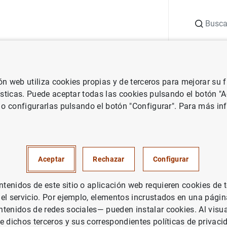
Buscar
uación
Punto de Información
Publicaciones
ión web utiliza cookies propias y de terceros para mejorar su
 Banco de España
Notas de prensa del Banco de España
El banco
ísticas. Puede aceptar todas las cookies pulsando el botón "
 o configurarlas pulsando el botón "Configurar". Para más in
central de Finlandia ya es usua
l sistema de gestión de tesorer
Aceptar
Rechazar
Configurar
por y para bancos centrales
enidos de este sitio o aplicación web requieren cookies de 
 el servicio. Por ejemplo, elementos incrustados en una pág
tenidos de redes sociales— pueden instalar cookies. Al visua
e dichos terceros y sus correspondientes políticas de privaci