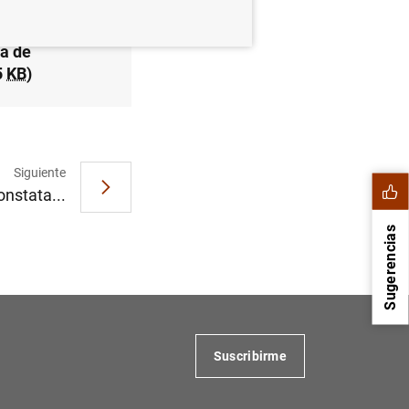
ma de
5
KB
)
Siguiente
nstata...
Sugerencias
Suscribirme