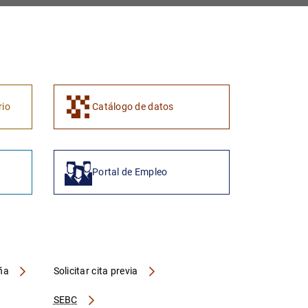
1
2
rio
Catálogo de datos
Portal de Empleo
aña
Solicitar cita previa
SEBC