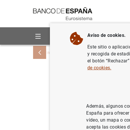
Ir a contenido
Aviso de cookies.
Sobre el Banco
Áreas de act
Este sitio o aplicac
Inicio
Noticias y eventos
Noticias del
y recogida de estad
el botón “Rechazar”
de cookies.
El banco 
MAPS
, e
diseñado 
Además, algunos cont
España para ofrecer
28/05/2026
vídeo, un mapa o con
acepta las cookies d