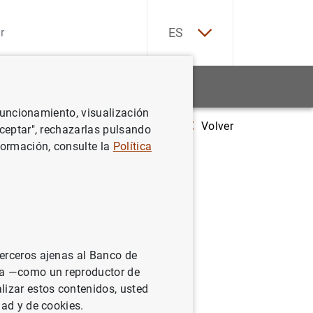
EN
ES
Estadísticas
Noticias y eventos
 funcionamiento, visualización
Volver
 central de Finlandia ya es usuario de
MAPS
, el sistema de gestión de te
Aceptar", rechazarlas pulsando
formación, consulte la
Política
rio de
ía
terceros ajenas al Banco de
ina —como un reproductor de
lizar estos contenidos, usted
dad y de cookies.