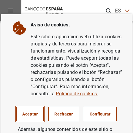
Buscar
ES
EN
Aviso de cookies.
Inicio
Estadísticas
Vídeos divulgativos
¿Qué significa que
Volver
Este sitio o aplicación web utiliza cookies
¿Qué significa que España
propias y de terceros para mejorar su
funcionamiento, visualización y recogida
tenga una posición de inversión
de estadísticas. Puede aceptar todas las
internacional deudora?
cookies pulsando el botón "Aceptar",
rechazarlas pulsando el botón “Rechazar”
o configurarlas pulsando el botón
28/05/2019
"Configurar". Para más información,
consulte la
Política de cookies.
Aceptar
Rechazar
Configurar
Además, algunos contenidos de este sitio o