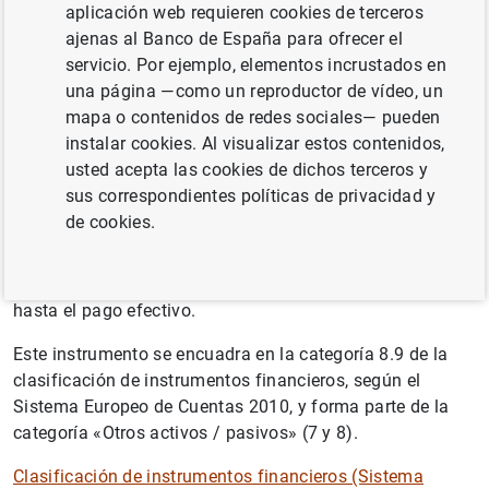
aplicación web requieren cookies de terceros
Activos financieros derivados de los desfases temporales
ajenas al Banco de España para ofrecer el
entre el momento en que tienen lugar operaciones de
servicio. Por ejemplo, elementos incrustados en
distribución u operaciones financieras en el mercado
una página —como un reproductor de vídeo, un
secundario y el de los pagos correspondientes.
mapa o contenidos de redes sociales— pueden
instalar cookies. Al visualizar estos contenidos,
Información adicional
usted acepta las cookies de dichos terceros y
sus correspondientes políticas de privacidad y
Por ejemplo, un proveedor que vende un producto a una
de cookies.
empresa, pero solo recibe el pago debido más tarde,
tendrá un crédito (en este caso, un crédito comercial)
sobre esa corporación desde el momento de la venta
hasta el pago efectivo.
Este instrumento se encuadra en la categoría 8.9 de la
clasificación de instrumentos financieros, según el
Sistema Europeo de Cuentas 2010, y forma parte de la
categoría «Otros activos / pasivos» (7 y 8).
Clasificación de instrumentos financieros (Sistema