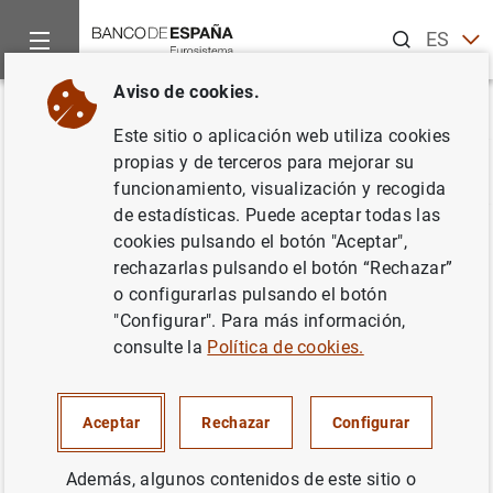
Buscar
ES
EN
Aviso de cookies.
Inicio
Estadísticas
Glosario de estadísticas
Otras cuentas 
Volver
Este sitio o aplicación web utiliza cookies
propias y de terceros para mejorar su
A
B
C
D
E
F
G
H
I
J
funcionamiento, visualización y recogida
de estadísticas. Puede aceptar todas las
cookies pulsando el botón "Aceptar",
Otras cuentas pendientes de
rechazarlas pulsando el botón “Rechazar”
cobro/pago, excluidos créditos
o configurarlas pulsando el botón
"Configurar". Para más información,
comerciales
consulte la
Política de cookies.
Aceptar
Rechazar
Configurar
Definición
Además, algunos contenidos de este sitio o