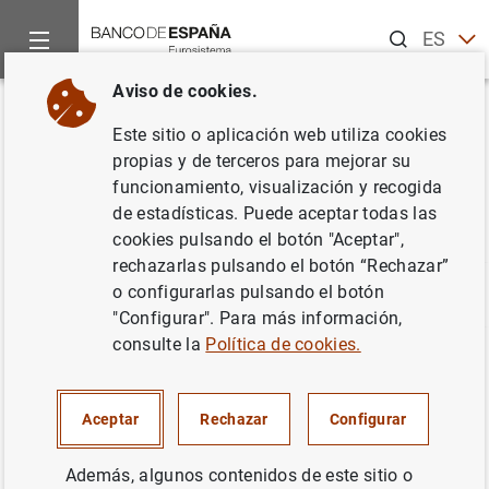
Buscar
ES
EN
Aviso de cookies.
Inicio
Estadísticas
Glosario de estadísticas
Volver
Este sitio o aplicación web utiliza cookies
Glosario de estadísticas
propias y de terceros para mejorar su
funcionamiento, visualización y recogida
de estadísticas. Puede aceptar todas las
cookies pulsando el botón "Aceptar",
rechazarlas pulsando el botón “Rechazar”
o configurarlas pulsando el botón
A
B
C
D
E
F
G
H
I
J
"Configurar". Para más información,
consulte la
Política de cookies.
A continuación se listan los conceptos que comienzan
por la letra seleccionada junto a su definición. Haga clic
"Más información" para dirigirse a la página donde se
Aceptar
Rechazar
Configurar
encuentra la información detallada del concepto. Puede
utilizar los enlaces superiores si desea cambiar la letra
Además, algunos contenidos de este sitio o