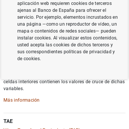
de inicio.
aplicación web requieren cookies de terceros
ajenas al Banco de España para ofrecer el
servicio. Por ejemplo, elementos incrustados en
T
una página —como un reproductor de vídeo, un
mapa o contenidos de redes sociales— pueden
instalar cookies. Al visualizar estos contenidos,
Tabla estadística
usted acepta las cookies de dichos terceros y
sus correspondientes políticas de privacidad y
Representación en formato de doble entrada de un
de cookies.
conjunto de datos estadísticos, donde las filas y
columnas representan las variables de cruce o
dimensiones (pudiendo ser el tiempo una de ellas) y las
celdas interiores contienen los valores de cruce de dichas
variables.
Más información
TAE