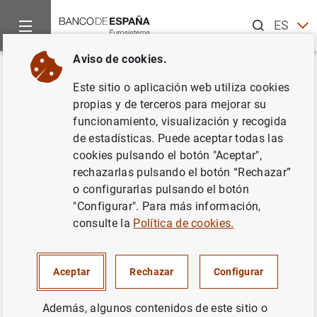
Buscar
ES
EN
Aviso de cookies.
Inicio
Estadísticas
Glosario de estadísticas
Valores repre
Volver
Este sitio o aplicación web utiliza cookies
propias y de terceros para mejorar su
A
B
C
D
E
F
G
H
I
J
funcionamiento, visualización y recogida
de estadísticas. Puede aceptar todas las
cookies pulsando el botón "Aceptar",
Valores representativos de
rechazarlas pulsando el botón “Rechazar”
deuda
o configurarlas pulsando el botón
"Configurar". Para más información,
consulte la
Política de cookies.
Aceptar
Rechazar
Configurar
Definición
Un instrumento financiero negociable que sirve como
Además, algunos contenidos de este sitio o