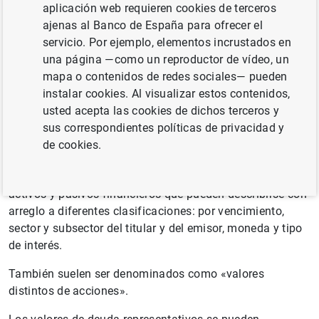
evidencia de una promesa por parte del emisor (el
aplicación web requieren cookies de terceros
prestatario) de realizar uno o más pagos al titular (el
ajenas al Banco de España para ofrecer el
prestamista) en una fecha o fechas futuras
servicio. Por ejemplo, elementos incrustados en
especificadas.
una página —como un reproductor de vídeo, un
mapa o contenidos de redes sociales— pueden
instalar cookies. Al visualizar estos contenidos,
Información adicional
usted acepta las cookies de dichos terceros y
Estos valores suelen llevar consigo una tasa de interés
sus correspondientes políticas de privacidad y
específica (el cupón) y/o se venden con descuento
de cookies.
respecto al importe que se pagará en el vencimiento. La
categoría de valores representativos de deuda incluye los
activos y pasivos financieros que pueden describirse con
arreglo a diferentes clasificaciones: por vencimiento,
sector y subsector del titular y del emisor, moneda y tipo
de interés.
También suelen ser denominados como «valores
distintos de acciones».