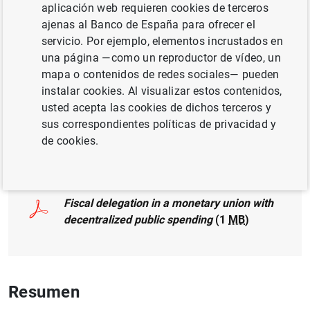
aplicación web requieren cookies de terceros
POLÍTICA FISCAL
ajenas al Banco de España para ofrecer el
servicio. Por ejemplo, elementos incrustados en
DEUDA PÚBLICA
una página —como un reproductor de vídeo, un
mapa o contenidos de redes sociales— pueden
UNIÓN ECONÓMICA Y MONETARIA
instalar cookies. Al visualizar estos contenidos,
PRECIOS Y MÁRGENES
usted acepta las cookies de dichos terceros y
sus correspondientes políticas de privacidad y
de cookies.
Documento completo
Fiscal delegation in a monetary union with
decentralized public spending
(1
MB
)
Resumen