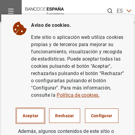
Buscar
ES
EN
Aviso de cookies.
Inicio
Publicaciones
Análisis económico e investigación
D
Volver
Este sitio o aplicación web utiliza cookies
Fiscal delegation in a monetary
propias y de terceros para mejorar su
funcionamiento, visualización y recogida
union with decentralized public
de estadísticas. Puede aceptar todas las
spending
cookies pulsando el botón "Aceptar",
rechazarlas pulsando el botón “Rechazar”
05/09/2013
o configurarlas pulsando el botón
"Configurar". Para más información,
consulte la
Política de cookies.
Serie: Documentos de Trabajo. 1311.
Aceptar
Rechazar
Configurar
Autor:
Henrique Basso
y
James Costain
Además, algunos contenidos de este sitio o