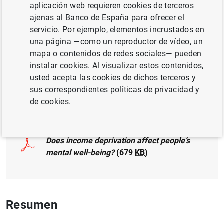
aplicación web requieren cookies de terceros
DESIGUALDAD
ajenas al Banco de España para ofrecer el
MÉTODOS CUANTITATIVOS
servicio. Por ejemplo, elementos incrustados en
una página —como un reproductor de vídeo, un
CRECIMIENTO ECONÓMICO Y CONVERGENCIA
mapa o contenidos de redes sociales— pueden
instalar cookies. Al visualizar estos contenidos,
UNIÓN EUROPEA
usted acepta las cookies de dichos terceros y
sus correspondientes políticas de privacidad y
de cookies.
Documento completo
Does income deprivation affect people’s
mental well-being?
(679
KB
)
Resumen