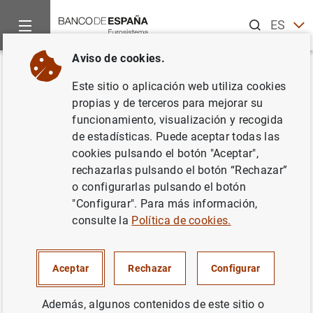
Buscar
ES
EN
Aviso de cookies.
Inicio
Publicaciones
Análisis económico e investigación
D
Volver
Este sitio o aplicación web utiliza cookies
Does income deprivation affect
propias y de terceros para mejorar su
funcionamiento, visualización y recogida
people’s mental well-being?
de estadísticas. Puede aceptar todas las
cookies pulsando el botón "Aceptar",
01/10/2013
rechazarlas pulsando el botón “Rechazar”
o configurarlas pulsando el botón
"Configurar". Para más información,
consulte la
Política de cookies.
Serie: Documentos de Trabajo. 1312.
Autor: Maite Blázquez Cuesta y Santiago
Aceptar
Rechazar
Configurar
Budría
Además, algunos contenidos de este sitio o