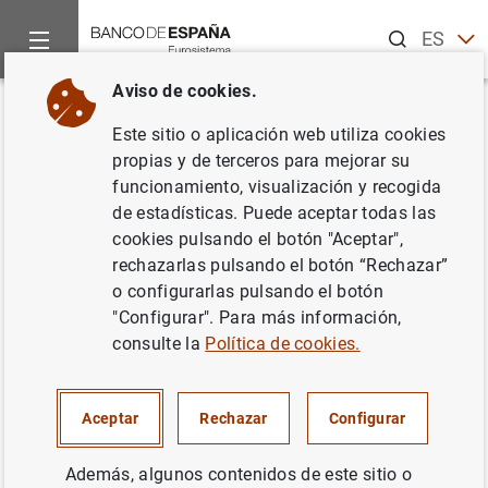
Buscar
ES
EN
Aviso de cookies.
Inicio
Publicaciones
Análisis económico e investigación
D
Volver
Este sitio o aplicación web utiliza cookies
Financial institutions’ business
propias y de terceros para mejorar su
funcionamiento, visualización y recogida
models and the global
de estadísticas. Puede aceptar todas las
transmission of monetary policy
cookies pulsando el botón "Aceptar",
rechazarlas pulsando el botón “Rechazar”
06/06/2018
o configurarlas pulsando el botón
"Configurar". Para más información,
consulte la
Política de cookies.
Serie: Documentos de Trabajo. 1815.
Aceptar
Rechazar
Configurar
Autor: Isabel Argimón , Clemens Bonner ,
Además, algunos contenidos de este sitio o
Ricardo Correa , Patty Duijm , Jon Frost ,