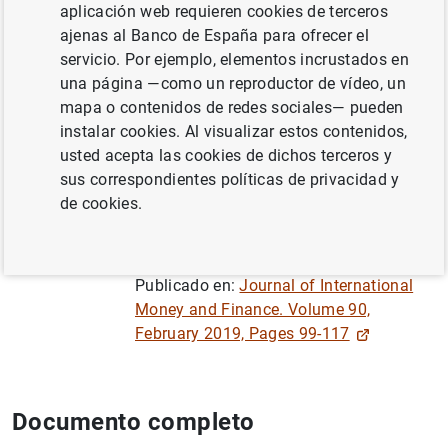
aplicación web requieren cookies de terceros
Jakob de Haan , Leo de Haan y Viktors
ajenas al Banco de España para ofrecer el
Stebunovs
servicio. Por ejemplo, elementos incrustados en
una página —como un reproductor de vídeo, un
TRANSMISIÓN DE POLÍTICA MONETARIA
mapa o contenidos de redes sociales— pueden
instalar cookies. Al visualizar estos contenidos,
INSTITUCIONES FINANCIERAS, BANCOS
usted acepta las cookies de dichos terceros y
sus correspondientes políticas de privacidad y
POLÍTICA MONETARIA
de cookies.
Annex of Tables
(589
KB
)
Publicado en:
Journal of International
Money and Finance. Volume 90,
February 2019, Pages 99-117
Documento completo