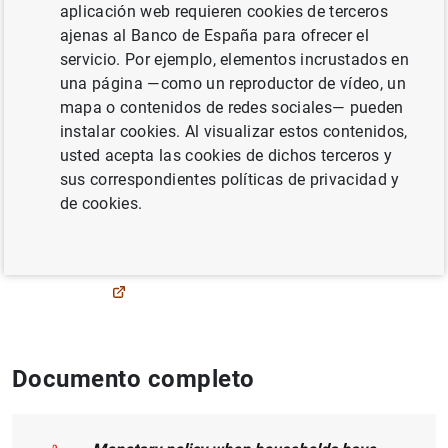
Autor: James Cloyne ,
Clodomiro Francisco
aplicación web requieren cookies de terceros
Ferreira Mayorga
y Paolo Surico
ajenas al Banco de España para ofrecer el
servicio. Por ejemplo, elementos incrustados en
una página —como un reproductor de vídeo, un
FINANZAS DE LOS HOGARES
mapa o contenidos de redes sociales— pueden
CENTRAL DE BALANCES
instalar cookies. Al visualizar estos contenidos,
usted acepta las cookies de dichos terceros y
POLÍTICA MONETARIA
sus correspondientes políticas de privacidad y
de cookies.
ECONOMÍA INTERNACIONAL
Publicado en:
Review of Economic Studies
Documento completo