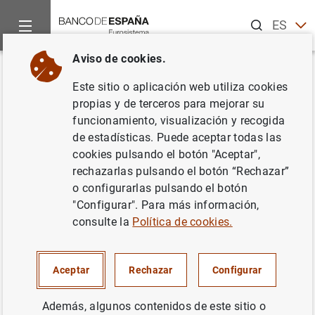
Buscar
ES
EN
Aviso de cookies.
Inicio
Publicaciones
Análisis económico e investigación
D
Volver
Este sitio o aplicación web utiliza cookies
Monetary policy when
propias y de terceros para mejorar su
funcionamiento, visualización y recogida
households have debt: new
de estadísticas. Puede aceptar todas las
evidence on the transmission
cookies pulsando el botón "Aceptar",
rechazarlas pulsando el botón “Rechazar”
mechanism
o configurarlas pulsando el botón
"Configurar". Para más información,
30/05/2018
consulte la
Política de cookies.
Aceptar
Rechazar
Configurar
Serie: Documentos de Trabajo. 1813.
Además, algunos contenidos de este sitio o