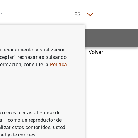
EN
ES
Estadísticas
Noticias y eventos
 funcionamiento, visualización
Volver
tiembre de 2025)
Aceptar", rechazarlas pulsando
formación, consulte la
Política
muta de intereses/Interest Rate
álidos como referencia oficial
terceros ajenas al Banco de
ina —como un reproductor de
lizar estos contenidos, usted
dad y de cookies.