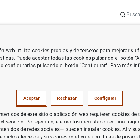
Buscar
uación
Punto de Información
Publicaciones
ión web utiliza cookies propias y de terceros para mejorar su
de España
Agenda del Banco de España
Euríbor hipotecario (sep
ísticas. Puede aceptar todas las cookies pulsando el botón "
 o configurarlas pulsando el botón "Configurar". Para más in
ario (septiembre de 2025)
Aceptar
Rechazar
Configurar
ncia oficiales para el mercado hipotecario euríbor, míbor, Per
cial de referencia basado en el €STR. Estos índices no serán v
enidos de este sitio o aplicación web requieren cookies de 
n en el BOE.
 el servicio. Por ejemplo, elementos incrustados en una pág
tenidos de redes sociales— pueden instalar cookies. Al visua
és
e dichos terceros y sus correspondientes políticas de privaci