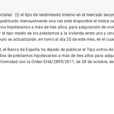
el Boletín Estadístico
(incluye la fecha de publicación en el 
oficiales : (i) el tipo de rendimiento interno en el mercado sec
á publicado mensualmente una vez esté disponible el índice c
amos hipotecarios a más de tres años, para adquisición de vivi
 el tipo medio de los préstamos a la vivienda entre uno y ci
uro se actualizarán, en torno al día 20 de este mes, en el cua
 el Banco de España ha dejado de publicar el Tipo activo de 
ios de préstamos hipotecarios a más de tres años para adquis
nformidad con la Orden EHA/2899/2011, de 28 de octubre, de 