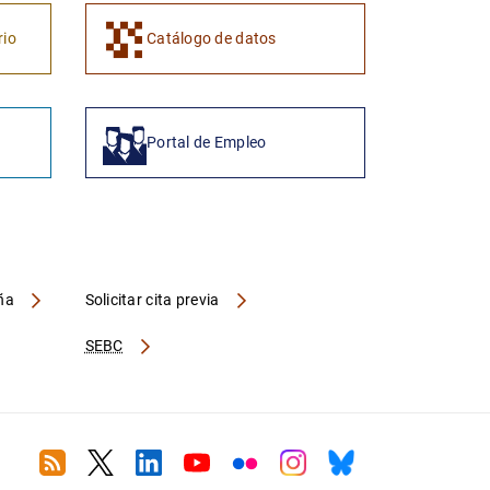
rio
Catálogo de datos
Portal de Empleo
aña
Solicitar cita previa
SEBC
RSS
Twitter
Linkedin
Youtube
Flickr
Instagram
Bluesky