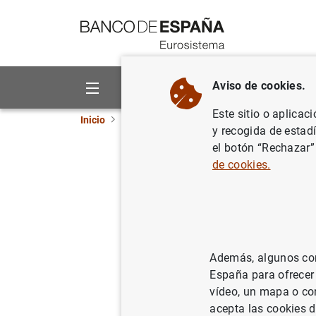
Ir a contenido
Aviso de cookies.
Sobre el Banco
Áreas de act
Este sitio o aplicac
Inicio
Noticias y eventos
Eventos del Banco 
y recogida de estad
el botón “Rechazar”
de cookies.
Euríbor hipotec
Difusión de los índices de refere
Swap (IRS) y tipo de interés ofi
Además, algunos cont
hasta la fecha de su publicació
España para ofrecer
vídeo, un mapa o con
Estadísticas de tipos de inter
acepta las cookies d