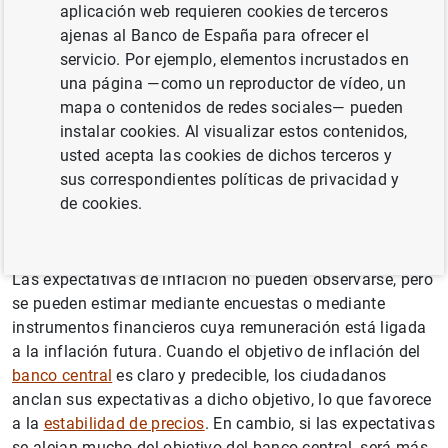
aplicación web requieren cookies de terceros
inflación que tengamos: si pensamos que la inflación
ajenas al Banco de España para ofrecer el
será muy alta, compraremos hoy, mientras que si
servicio. Por ejemplo, elementos incrustados en
pensamos que la inflación será baja, puede que
una página —como un reproductor de vídeo, un
pospongamos nuestra decisión de compra para más
mapa o contenidos de redes sociales— pueden
adelante. Si las empresas piensan que la inflación será
instalar cookies. Al visualizar estos contenidos,
baja, incrementarán los precios de sus productos a
usted acepta las cookies de dichos terceros y
menor ritmo. Igualmente, si los trabajadores creen que la
sus correspondientes políticas de privacidad y
inflación se va a mantener en niveles bajos, demandarán
de cookies.
menores subidas salariales. Así es como las expectativas
de inflación afectan a la inflación en el presente.
Las expectativas de inflación no pueden observarse, pero
se pueden estimar mediante encuestas o mediante
instrumentos financieros cuya remuneración está ligada
a la inflación futura. Cuando el objetivo de inflación del
banco central
es claro y predecible, los ciudadanos
anclan sus expectativas a dicho objetivo, lo que favorece
Sugerencia
a la
estabilidad de precios
. En cambio, si las expectativas
se alejan mucho del objetivo del banco central, será más