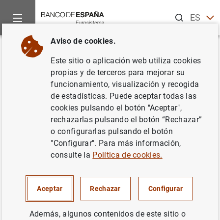
Buscar
ES
EN
Aviso de cookies.
Inicio
Áreas de actuación
Política monetaria
Preguntas fr
Volver
Este sitio o aplicación web utiliza cookies
¿Qué son las expectativas de
propias y de terceros para mejorar su
funcionamiento, visualización y recogida
inflación?
de estadísticas. Puede aceptar todas las
cookies pulsando el botón "Aceptar",
rechazarlas pulsando el botón “Rechazar”
o configurarlas pulsando el botón
Las expectativas de inflación se refieren a la
inflación
"Configurar". Para más información,
futura esperada por los agentes económicos hoy.
consulte la
Política de cookies.
Las expectativas de inflación son importantes porque
afectan a nuestro comportamiento, ya que son la base de
Aceptar
Rechazar
Configurar
nuestras decisiones de gasto e inversión en el presente.
Por ejemplo, elegiremos si comprar o no un nuevo coche
Además, algunos contenidos de este sitio o
hoy o más adelante en función de las expectativas de