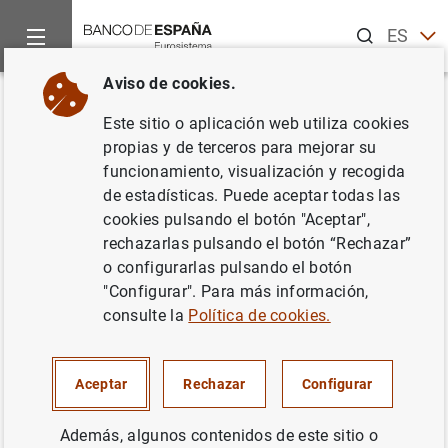
Buscar
ES
EN
Aviso de cookies.
Inicio
Publicaciones
Análisis económico e investigación
D
Volver
Este sitio o aplicación web utiliza cookies
Quest for robust optimal
propias y de terceros para mejorar su
funcionamiento, visualización y recogida
macroprudential policy
de estadísticas. Puede aceptar todas las
cookies pulsando el botón "Aceptar",
19/06/2019
rechazarlas pulsando el botón “Rechazar”
o configurarlas pulsando el botón
"Configurar". Para más información,
consulte la
Política de cookies.
Serie: Documentos de Trabajo. 1916.
Autor:
Pablo Aguilar
, Stephan Fahr , Eddie
Aceptar
Rechazar
Configurar
Gerba y
Samuel Hurtado
Además, algunos contenidos de este sitio o