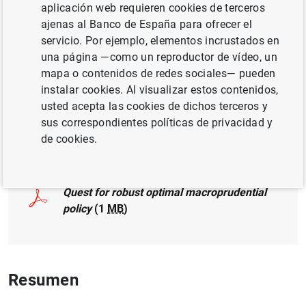
aplicación web requieren cookies de terceros
POLÍTICA MACROPRUDENCIAL
ajenas al Banco de España para ofrecer el
MÉTODOS CUANTITATIVOS
servicio. Por ejemplo, elementos incrustados en
una página —como un reproductor de vídeo, un
INVERSIÓN EMPRESARIAL
mapa o contenidos de redes sociales— pueden
instalar cookies. Al visualizar estos contenidos,
SUPERVISIÓN PRUDENCIAL, MUS
usted acepta las cookies de dichos terceros y
sus correspondientes políticas de privacidad y
de cookies.
Documento completo
Quest for robust optimal macroprudential
policy
(1
MB
)
Resumen