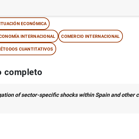
tor:
Mario Izquierdo Peinado
,
Enrique Moral-Benito
y
Elvira 
ITUACIÓN ECONÓMICA
CONOMÍA INTERNACIONAL
COMERCIO INTERNACIONAL
ÉTODOS CUANTITATIVOS
 completo
ation of sector-specific shocks within Spain and other 