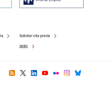
aña
Solicitar cita previa
SEBC
RSS
Twitter
Linkedin
Youtube
Flickr
Instagram
Bluesky