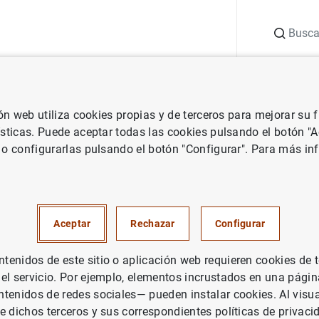
Buscar
uación
Punto de Información
Publicaciones
ión web utiliza cookies propias y de terceros para mejorar su
vestigación
Documentos de Trabajo
Propagation of sector-specif
ísticas. Puede aceptar todas las cookies pulsando el botón "
 o configurarlas pulsando el botón "Configurar". Para más in
on of sector-specific shocks 
 other countries
Aceptar
Rechazar
Configurar
enidos de este sitio o aplicación web requieren cookies de 
 el servicio. Por ejemplo, elementos incrustados en una pág
tenidos de redes sociales— pueden instalar cookies. Al visua
rie: Documentos de Trabajo. 1928.
e dichos terceros y sus correspondientes políticas de privaci