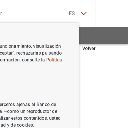
EN
ES
Estadísticas
Noticias y eventos
 funcionamiento, visualización
Volver
ic shocks within Spain and other countries
Aceptar", rechazarlas pulsando
formación, consulte la
Política
within
terceros ajenas al Banco de
ina —como un reproductor de
lizar estos contenidos, usted
dad y de cookies.