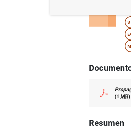
Au
S
E
M
Documento
Propag
(1
MB
)
Resumen