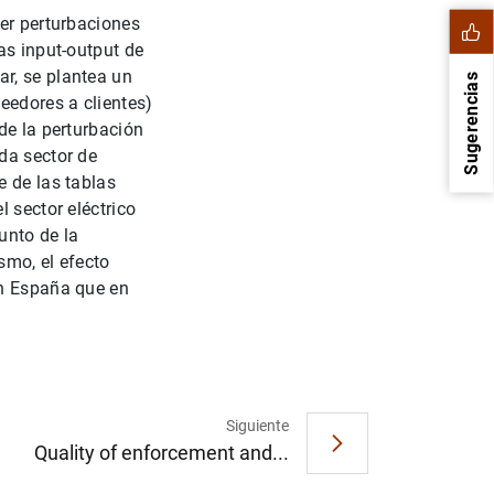
ner perturbaciones
as input-output de
r, se plantea un
Sugerencias
eedores a clientes)
de la perturbación
da sector de
e de las tablas
 sector eléctrico
unto de la
smo, el efecto
en España que en
1
2
Siguiente
Quality of enforcement and...