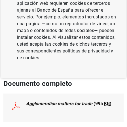
aplicación web requieren cookies de terceros
COMPETITIVIDAD
ajenas al Banco de España para ofrecer el
servicio. Por ejemplo, elementos incrustados en
SOCIEDADES NO FINANCIERAS, EMPRESAS
una página —como un reproductor de vídeo, un
MÉTODOS CUANTITATIVOS
mapa o contenidos de redes sociales— pueden
instalar cookies. Al visualizar estos contenidos,
usted acepta las cookies de dichos terceros y
Publicado en:
Journal of Economic
sus correspondientes políticas de privacidad y
Geography, Volume 18, Issue 3, 1 May 2018,
de cookies.
Pages 599–625.
Documento completo
Agglomeration matters for trade
(995
KB
)