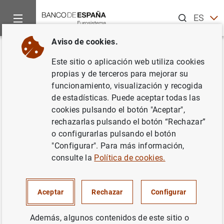
Buscar
ES
EN
Aviso de cookies.
Inicio
Publicaciones
Análisis económico e investigación
D
Volver
Este sitio o aplicación web utiliza cookies
Agglomeration matters for trade
propias y de terceros para mejorar su
funcionamiento, visualización y recogida
04/11/2013
de estadísticas. Puede aceptar todas las
cookies pulsando el botón "Aceptar",
rechazarlas pulsando el botón “Rechazar”
o configurarlas pulsando el botón
"Configurar". Para más información,
Serie: Documentos de Trabajo. 1316.
consulte la
Política de cookies.
Autor:
Roberto Ramos Magdaleno
y
Enrique
Moral-Benito
Aceptar
Rechazar
Configurar
COMERCIO INTERNACIONAL
Además, algunos contenidos de este sitio o