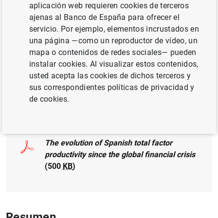
aplicación web requieren cookies de terceros
PRODUCTIVIDAD
ajenas al Banco de España para ofrecer el
servicio. Por ejemplo, elementos incrustados en
CRECIMIENTO ECONÓMICO Y CONVERGENCIA
una página —como un reproductor de vídeo, un
mapa o contenidos de redes sociales— pueden
SOCIEDADES NO FINANCIERAS, EMPRESAS
instalar cookies. Al visualizar estos contenidos,
SITUACIÓN ECONÓMICA
usted acepta las cookies de dichos terceros y
sus correspondientes políticas de privacidad y
de cookies.
Documento completo
The evolution of Spanish total factor
productivity since the global financial crisis
(500
KB
)
Resumen