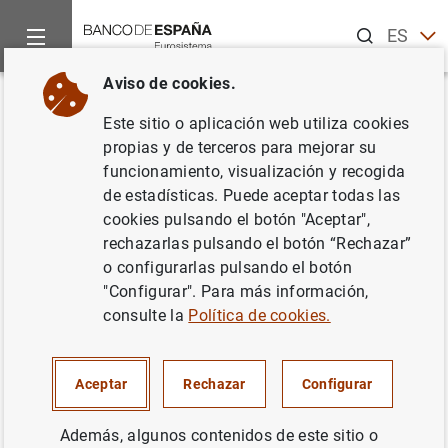
Buscar
ES
EN
Aviso de cookies.
Inicio
Publicaciones
Análisis económico e investigación
D
Volver
Este sitio o aplicación web utiliza cookies
The evolution of Spanish total
propias y de terceros para mejorar su
funcionamiento, visualización y recogida
factor productivity since the
de estadísticas. Puede aceptar todas las
global financial crisis
cookies pulsando el botón "Aceptar",
rechazarlas pulsando el botón “Rechazar”
24/10/2018
o configurarlas pulsando el botón
"Configurar". Para más información,
consulte la
Política de cookies.
Serie: Documentos Ocasionales. 1808.
Aceptar
Rechazar
Configurar
Autor: Chenxu Fu y
Enrique Moral-Benito
Además, algunos contenidos de este sitio o