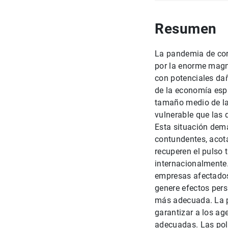
Resumen
La pandemia de cor
por la enorme magni
con potenciales dañ
de la economía espa
tamaño medio de la
vulnerable que las 
Esta situación dem
contundentes, acot
recuperen el pulso 
internacionalmente. 
empresas afectados 
genere efectos persi
más adecuada. La p
garantizar a los ag
adecuadas. Las pol