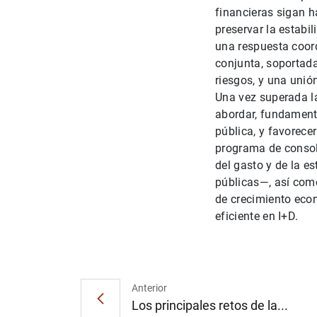
financieras sigan ha
preservar la estabil
una respuesta coord
conjunta, soportad
riesgos, y una unió
Una vez superada la
abordar, fundamental
pública, y favorece
programa de consol
del gasto y de la e
públicas—, así com
de crecimiento econ
eficiente en I+D.
Anterior
Los principales retos de la...