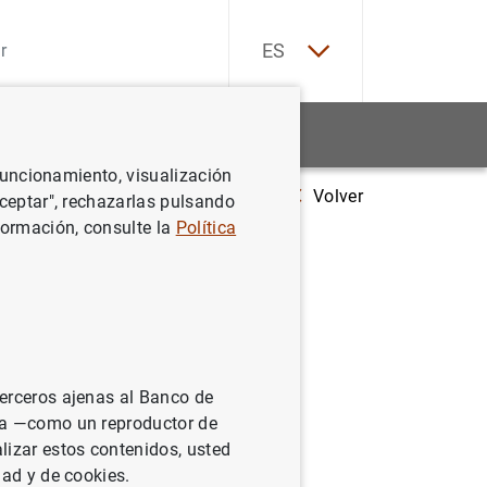
EN
ES
Estadísticas
Noticias y eventos
 funcionamiento, visualización
Volver
la ante la crisis del Covid-19. Comparecencia ante la Comisión de Asun
Aceptar", rechazarlas pulsando
formación, consulte la
Política
 Covid-
e Asuntos
el
terceros ajenas al Banco de
 de 2020
ina —como un reproductor de
lizar estos contenidos, usted
dad y de cookies.