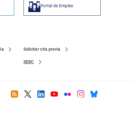
Portal de Empleo
aña
Solicitar cita previa
SEBC
RSS
Twitter
Linkedin
Youtube
Flickr
Instagram
Bluesky