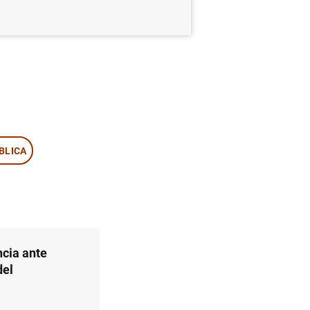
BLICA
ncia ante
del