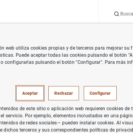
Buscar
uación
Punto de Información
Publicaciones
ión web utiliza cookies propias y de terceros para mejorar su
co e investigación
Documentos Ocasionales
La economía españo
ísticas. Puede aceptar todas las cookies pulsando el botón "
 o configurarlas pulsando el botón "Configurar". Para más in
ía española ante la crisis del
arecencia ante la Comisión d
Aceptar
Rechazar
Configurar
s y Transformación Digital d
enidos de este sitio o aplicación web requieren cookies de 
de los Diputados, 18 de mayo
 el servicio. Por ejemplo, elementos incrustados en una pág
tenidos de redes sociales— pueden instalar cookies. Al visua
e dichos terceros y sus correspondientes políticas de privaci