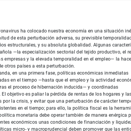
onavirus ha colocado nuestra economía en una situación iné
tud de esta perturbación adversa, su previsible temporalida
os estructurales, y su absoluta globalidad. Algunas caracterí
ñola —la especialización sectorial del tejido productivo, el 
s empresas y la elevada temporalidad en el empleo— la hac
de otros países a esta perturbación.
anda, en una primera fase, políticas económicas inmediatas
adas en el tiempo —hasta que el empleo y la actividad econ
tras el proceso de hibernación inducida— y coordinadas
El objetivo es paliar la pérdida de rentas de los hogares y la
por la crisis, y evitar que una perturbación de carácter temp
stentes en el tiempo; para ello, la política fiscal es la herram
olítica monetaria debe operar también de manera enérgica 
entes económicos unas condiciones de financiación y liquide
íticas micro- y macroprudencial deben promover que las ent