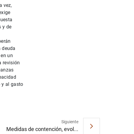
a vez,
exige
1
2
puesta
 y de
berán
la deuda
 en un
 revisión
inanzas
apacidad
 y al gasto
Siguiente
Medidas de contención, evol...