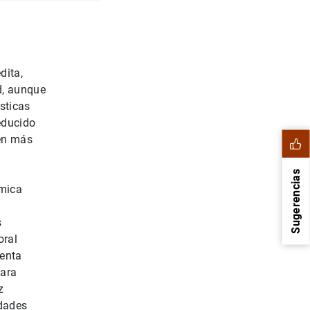
dita,
d, aunque
sticas
reducido
en más
Sugerencias
ómica
s
oral
ienta
para
z
idades