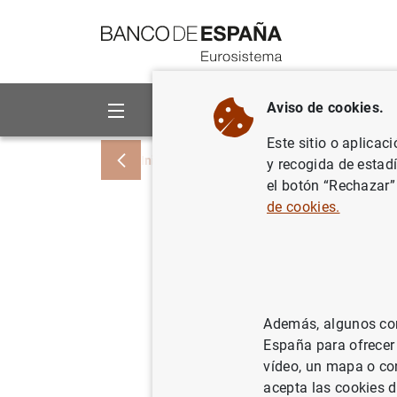
Ir a contenido
Aviso de cookies.
Sobre el Banco
Áreas de act
Este sitio o aplicac
Inicio
Publicaciones
Análisis económi
y recogida de estad
el botón “Rechazar”
de cookies.
La econom
19. Comp
Económico
Además, algunos cont
Congreso 
España para ofrecer
vídeo, un mapa o con
acepta las cookies d