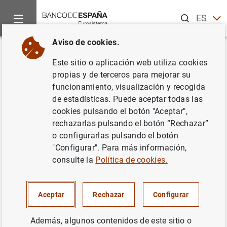
Buscar
ES
EN
Aviso de cookies.
Inicio
Publicaciones
Análisis económico e investigación
D
Volver
Este sitio o aplicación web utiliza cookies
La economía española en 2019
propias y de terceros para mejorar su
funcionamiento, visualización y recogida
06/05/2020
de estadísticas. Puede aceptar todas las
cookies pulsando el botón "Aceptar",
rechazarlas pulsando el botón “Rechazar”
o configurarlas pulsando el botón
"Configurar". Para más información,
Serie: Documentos Ocasionales. 2011.
consulte la
Política de cookies.
Autor: Dirección General de Economía y
Estadística
Aceptar
Rechazar
Configurar
SITUACIÓN ECONÓMICA
Además, algunos contenidos de este sitio o