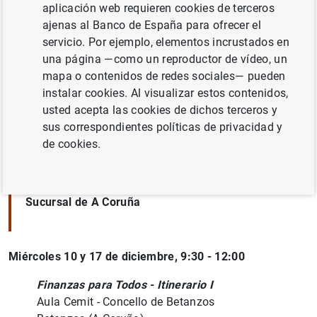
Abierto el plazo de solicitud de los talleres
aplicación web requieren cookies de terceros
educativos para el curso 2025-2026:
ajenas al Banco de España para ofrecer el
hazQTRente
, para fomentar hábitos financieros
servicio. Por ejemplo, elementos incrustados en
saludables
una página —como un reproductor de vídeo, un
Conoce el Banco de España
, para conocer las
mapa o contenidos de redes sociales— pueden
funciones del Banco de España y cómo nuestro
instalar cookies. Al visualizar estos contenidos,
trabajo afecta a la vida cotidiana
usted acepta las cookies de dichos terceros y
sus correspondientes políticas de privacidad y
Información y reservas
de cookies.
Sucursal de A Coruña
Miércoles 10 y 17 de diciembre, 9:30 - 12:00
Finanzas para Todos - Itinerario I
Aula Cemit - Concello de Betanzos