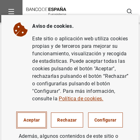
Buscar
Aviso de cookies.
Inicio
Noticias y eventos
Eventos del Banco de España
Ag
Volver
Este sitio o aplicación web utiliza cookies
Actividades en sucursales del 1
propias y de terceros para mejorar su
funcionamiento, visualización y recogida
al 31 de diciembre
de estadísticas. Puede aceptar todas las
cookies pulsando el botón "Aceptar",
rechazarlas pulsando el botón “Rechazar”
o configurarlas pulsando el botón
"Configurar". Para más información,
Esta información se actualiza cada viernes
consulte la
Política de cookies.
Todas las sucursales
Aceptar
Rechazar
Configurar
Además, algunos contenidos de este sitio o