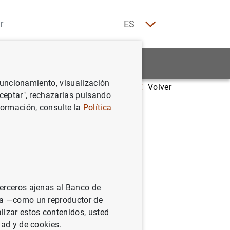
EN
ES
Estadísticas
Noticias y eventos
 funcionamiento, visualización
Volver
¿Qué son los tipos de interés de referencia?
Aceptar", rechazarlas pulsando
formación, consulte la
Política
ncia?
terceros ajenas al Banco de
pos de interés que
ina —como un reproductor de
hipotecarios a tipo
lizar estos contenidos, usted
n préstamo
dad y de cookies.