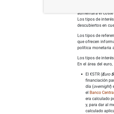
hipotecario a una f
un diferencial (por
aumentará el coste d
Los tipos de interé
descubiertos en cue
Los tipos de refere
que ofrecen informa
política monetaria 
Los tipos de interé
En el área del euro,
El €STR (
E
uro
S
financiación pa
día (
overnight
) 
el
Banco Centra
era calculado p
y, para dar al m
calculado aplic