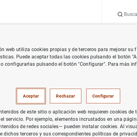
Buscar
uación
Punto de Información
Publicaciones
ión web utiliza cookies propias y de terceros para mejorar su
Preguntas frecuentes sobre política monetaria
Tipos de interés
ísticas. Puede aceptar todas las cookies pulsando el botón "
 o configurarlas pulsando el botón "Configurar". Para más in
los tipos de interés de refere
Aceptar
Rechazar
Configurar
enidos de este sitio o aplicación web requieren cookies de 
 de referencia, a veces llamados índices de referencia, son ti
 el servicio. Por ejemplo, elementos incrustados en una pág
se de contratos financieros, como pueden ser los préstamos 
tenidos de redes sociales— pueden instalar cookies. Al visua
réstamos bancarios. Por ejemplo, un banco puede conceder u
e dichos terceros y sus correspondientes políticas de privaci