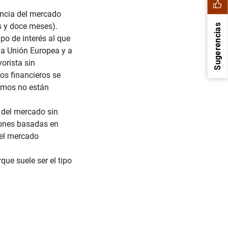
rencia del mercado
s y doce meses).
Sugerencias
ipo de interés al que
 la Unión Europea y a
orista sin
os financieros se
tamos no están
 del mercado sin
ciones basadas en
 el mercado
1
2
ue suele ser el tipo