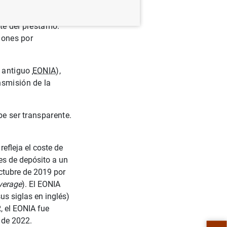
íbor a 12 meses) más
nta, también
ste del préstamo.
ciones por
l antiguo
EONIA
),
nsmisión de la
be ser transparente.
refleja el coste de
es de depósito a un
ctubre de 2019 por
verage
). El EONIA
us siglas en inglés)
R, el EONIA fue
 de 2022.