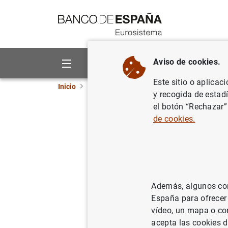
Ir a contenido
Aviso de cookies.
Sobre el Banco
Áreas de act
Este sitio o aplicac
Inicio
Áreas de actuación
Política monetaria
y recogida de estad
el botón “Rechazar”
¿Qué son 
de cookies.
Además, algunos cont
Los tipos de interés
España para ofrecer
se utilizan como ba
vídeo, un mapa o con
variable u otros p
acepta las cookies d