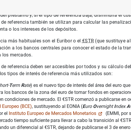
amilia a un tipo de interés de referencia (por ejemplo, el eur
 ejemplo, un 1 %), de forma que, si el tipo de referencia aume
el préstamo y, si el tipo de referencia baja, disminuirá el co
s de referencia también se utilizan para calcular las penaliza
nta o los intereses de los depósitos.
ncia más habituales son el Euribor o el
€STR
(que sustituye a
ción a los bancos centrales para conocer el estado de la tra
a los mercados.
s de referencia deben ser accesibles por todos y su cálculo de
 los tipos de interés de referencia más utilizados son:
hort-
T
erm
R
ate
) es el nuevo tipo de interés del área del euro que 
ra los bancos de la zona del euro de tomar fondos en operacion
en condiciones de mercado. El €STR comenzó a publicarse en o
l Europeo (BCE)
, sustituyendo al EONIA (
E
uro
O
vernight
I
ndex
A
or el
Instituto Europeo de Mercados Monetarios
(EMMI, por s
ercado tiempo suficiente para llevar a cabo la transición al €ST
ando un diferencial al €STR, dejando de publicarse el 3 de enero