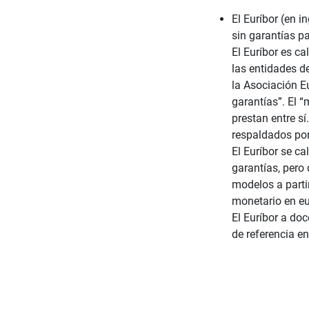
El Euríbor (en i
sin garantías p
El Euríbor es ca
las entidades d
la Asociación E
garantías”. El “
prestan entre sí
respaldados por
El Euríbor se c
garantías, pero
modelos a part
monetario en eu
El Euríbor a do
de referencia en