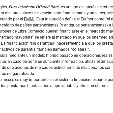
nglés,
Eur
o
I
nter
b
ank
O
ffered
R
ate
) es un tipo de interés de refe
ara distintos plazos de vencimiento (una semana y uno, tres, sei
lculado por el
EMMI
. Esta institución define el Euríbor como “el t
e crédito de países pertenecientes (o antiguos pertenecientes) a
uropea de Libre Comercio pueden financiarse en el mercado may
mercado mayorista” se refiere al mercado en que los intermediari
. La financiación “sin garantías” hace referencia a que los prés
 activos de garantía, también llamados “colateral”.
alcula mediante un modelo híbrido basado en operaciones reales
 que, en caso de no tener suficiente información, utiliza estima
ir de operaciones de mercados estrechamente relacionados con
ros no garantizado.
ce meses es muy importante en el sistema financiero español porq
 los préstamos hipotecarios a tipo variable y otros préstamos.