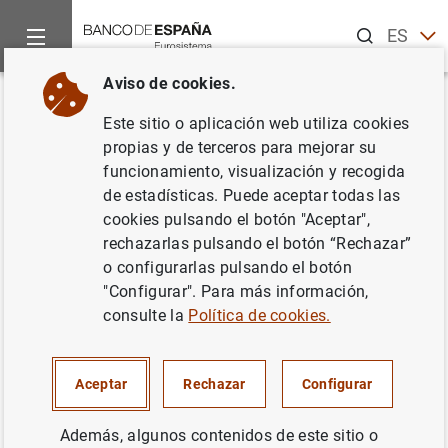
Buscar
ES
EN
Aviso de cookies.
Inicio
Áreas de actuación
Política monetaria
La política 
Volver
Este sitio o aplicación web utiliza cookies
¿Qué son los requerimientos de
propias y de terceros para mejorar su
funcionamiento, visualización y recogida
reservas mínimas?
de estadísticas. Puede aceptar todas las
cookies pulsando el botón "Aceptar",
rechazarlas pulsando el botón “Rechazar”
o configurarlas pulsando el botón
Las entidades de crédito de la zona del euro deben
"Configurar". Para más información,
mantener obligatoriamente un determinado nivel de
consulte la
Política de cookies.
fondos, denominados reservas mínimas, en cuentas con
sus bancos centrales nacionales. Los requerimientos de
reservas mínimas de cada entidad se establecen para
Aceptar
Rechazar
Configurar
períodos de seis semanas denominados períodos de
mantenimiento. El nivel de reservas se calcula en función
Además, algunos contenidos de este sitio o