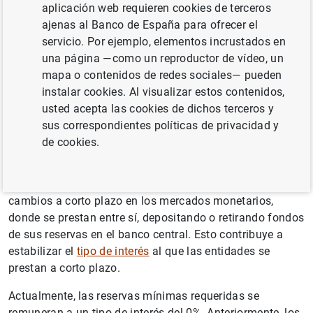
del balance de la entidad antes del inicio del período de
aplicación web requieren cookies de terceros
mantenimiento, aplicando un porcentaje (conocido como
ajenas al Banco de España para ofrecer el
coeficiente de caja o coeficiente de reservas
) sobre
servicio. Por ejemplo, elementos incrustados en
determinadas partidas del balance (denominadas base
una página —como un reproductor de vídeo, un
de reservas).
mapa o contenidos de redes sociales— pueden
instalar cookies. Al visualizar estos contenidos,
Las entidades de crédito deben asegurarse de cumplir los
usted acepta las cookies de dichos terceros y
requerimientos de reservas mínimas en promedio durante
sus correspondientes políticas de privacidad y
el período de mantenimiento, por lo que no es necesario
de cookies.
que mantengan diariamente su importe total en cuentas
con el banco central. Este sistema funciona como una
válvula, que permite a las entidades responder a los
cambios a corto plazo en los mercados monetarios,
donde se prestan entre sí, depositando o retirando fondos
de sus reservas en el banco central. Esto contribuye a
estabilizar el
tipo de interés
al que las entidades se
prestan a corto plazo.
Actualmente, las reservas mínimas requeridas se
remuneran a un tipo de interés del 0%. Anteriormente, los