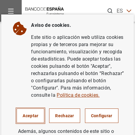
Buscar
ES
EN
Aviso de cookies.
Inicio
Publicaciones
Análisis económico e investigación
D
Volver
Este sitio o aplicación web utiliza cookies
Short-sale constraints and
propias y de terceros para mejorar su
funcionamiento, visualización y recogida
financial stability: evidence
de estadísticas. Puede aceptar todas las
from the Spanish market
cookies pulsando el botón "Aceptar",
rechazarlas pulsando el botón “Rechazar”
02/06/2014
o configurarlas pulsando el botón
"Configurar". Para más información,
consulte la
Política de cookies.
Serie: Documentos de Trabajo. 1410.
Aceptar
Rechazar
Configurar
Autor:
Óscar Arce
y
Sergio Mayordomo
Además, algunos contenidos de este sitio o