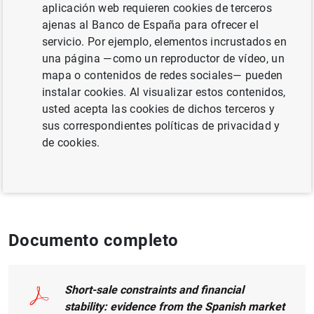
aplicación web requieren cookies de terceros
RIESGOS FINANCIEROS
ajenas al Banco de España para ofrecer el
servicio. Por ejemplo, elementos incrustados en
INSTITUCIONES FINANCIERAS, BANCOS
una página —como un reproductor de vídeo, un
mapa o contenidos de redes sociales— pueden
SOCIEDADES NO FINANCIERAS, EMPRESAS
instalar cookies. Al visualizar estos contenidos,
MERCADOS FINANCIEROS
usted acepta las cookies de dichos terceros y
sus correspondientes políticas de privacidad y
de cookies.
Publicado en:
European Financial
Management, 22 (5), November 2016, 1001-
1022
Documento completo
Short-sale constraints and financial
stability: evidence from the Spanish market