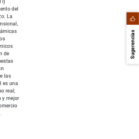
TI)
ento del
zo. La
nsional,
inámicas
Sugerencias
los
ámicos
n de
uestas
un
e las
l es una
o real;
n y mejor
comercio
1
2
.