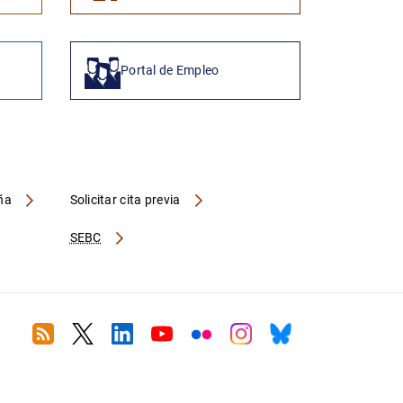
Portal de Empleo
aña
Solicitar cita previa
SEBC
RSS
Twitter
Linkedin
Youtube
Flickr
Instagram
Bluesky