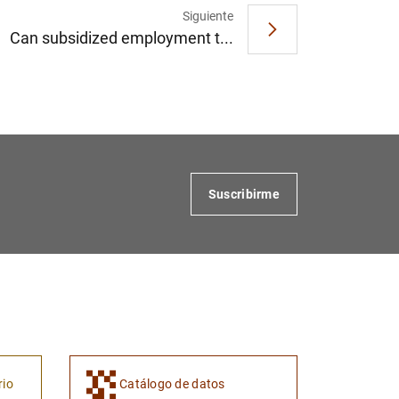
Siguiente
Can subsidized employment t...
Suscribirme
rio
Catálogo de datos