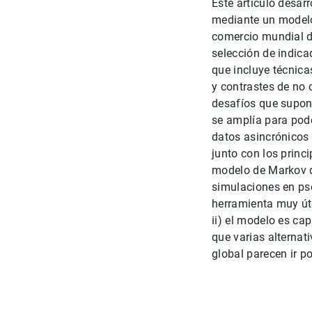
Este artículo desar
mediante un modelo 
comercio mundial de
selección de indica
que incluye técnic
y contrastes de no 
desafíos que supone
se amplía para pode
datos asincrónicos
junto con los princ
modelo de Markov de
simulaciones en pse
herramienta muy úti
ii) el modelo es ca
que varias alternat
global parecen ir po