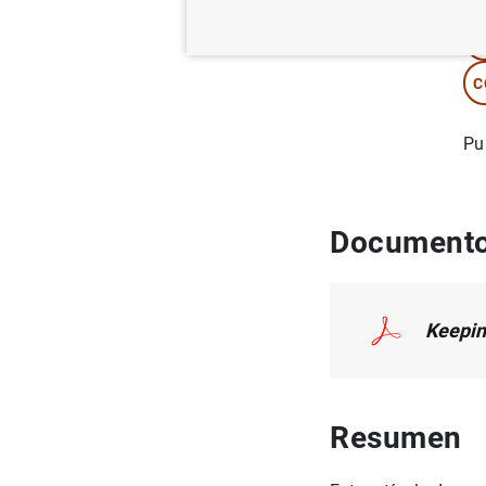
M
C
Pu
Documento
Keeping
Resumen