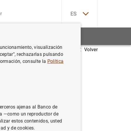
EN
ES
Estadísticas
Noticias y eventos
 funcionamiento, visualización
Volver
 in real time
Aceptar", rechazarlas pulsando
formación, consulte la
Política
me
terceros ajenas al Banco de
ina —como un reproductor de
lizar estos contenidos, usted
dad y de cookies.