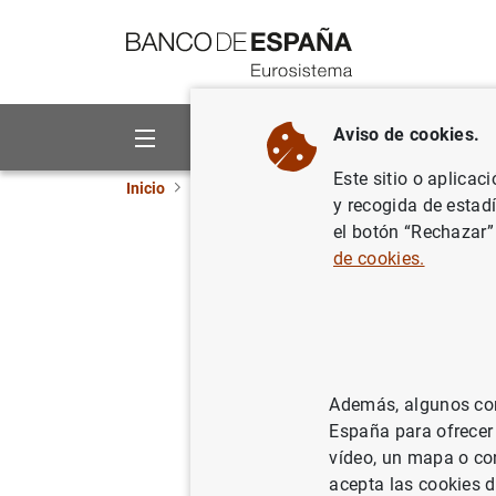
Ir a contenido
Aviso de cookies.
Sobre el Banco
Áreas de act
Este sitio o aplicac
Inicio
Publicaciones
Análisis económico e in
y recogida de estad
el botón “Rechazar”
Keeping t
de cookies.
15/07/2020
Además, algunos cont
Se
España para ofrecer
vídeo, un mapa o con
Au
acepta las cookies d