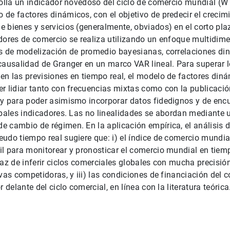
rolla un indicador novedoso del ciclo de comercio mundial (W
de factores dinámicos, con el objetivo de predecir el crecimi
 bienes y servicios (generalmente, obviados) en el corto pla
dores de comercio se realiza utilizando un enfoque multidime
as de modelización de promedio bayesianas, correlaciones d
causalidad de Granger en un marco VAR lineal. Para superar 
n las previsiones en tiempo real, el modelo de factores din
r lidiar tanto con frecuencias mixtas como con la publicació
 y para poder asimismo incorporar datos fidedignos y de enc
ipales indicadores. Las no linealidades se abordan mediante 
 cambio de régimen. En la aplicación empírica, el análisis d
udo tiempo real sugiere que: i) el índice de comercio mundia
l para monitorear y pronosticar el comercio mundial en tiemp
paz de inferir ciclos comerciales globales con mucha precisió
ivas competidoras, y iii) las condiciones de financiación del 
r delante del ciclo comercial, en línea con la literatura teórica