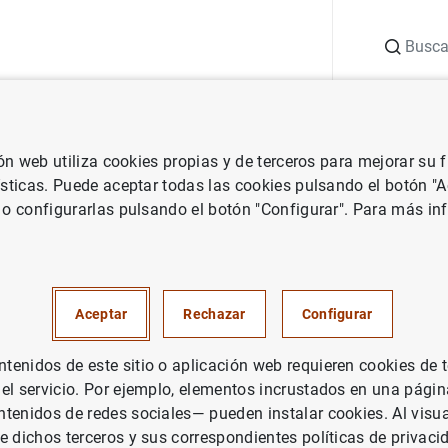
Buscar
uación
Punto de Información
Publicaciones
ión web utiliza cookies propias y de terceros para mejorar su
vestigación
Documentos de Trabajo
Keeping track of global trade
ísticas. Puede aceptar todas las cookies pulsando el botón "
 o configurarlas pulsando el botón "Configurar". Para más in
rack of global trade in real ti
Aceptar
Rechazar
Configurar
enidos de este sitio o aplicación web requieren cookies de 
rie: Documentos de Trabajo. 2019.
 el servicio. Por ejemplo, elementos incrustados en una pág
tenidos de redes sociales— pueden instalar cookies. Al visua
tor:
Jaime Martínez-Martín
y Elena Rusticelli
e dichos terceros y sus correspondientes políticas de privaci