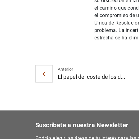
su discreción en l
el camino que cond
el compromiso de un
Única de Resolución
problema. La incert
estrecha se ha eli
Anterior
El papel del coste de los d...
Suscríbete a nuestra Newsletter
Podrás elegir las áreas de tu interés para la