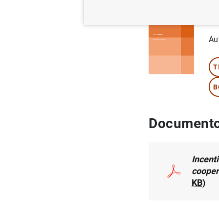
Se
Au
T
B
Documento
Incent
cooper
KB
)