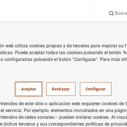
Buscar
uación
Punto de Información
Publicaciones
ión web utiliza cookies propias y de terceros para mejorar su
co e investigación
Documentos Ocasionales
Incentive compatibl
ísticas. Puede aceptar todas las cookies pulsando el botón "
 o configurarlas pulsando el botón "Configurar". Para más in
 compatible relationship betw
d close cooperation in the Ba
Aceptar
Rechazar
Configurar
e cases of Bulgaria and Croati
enidos de este sitio o aplicación web requieren cookies de 
 el servicio. Por ejemplo, elementos incrustados en una pág
tenidos de redes sociales— pueden instalar cookies. Al visua
e dichos terceros y sus correspondientes políticas de privaci