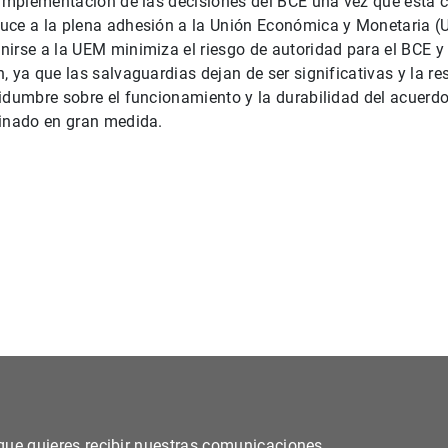
a implementación de las decisiones del BCE una vez que está
uce a la plena adhesión a la Unión Económica y Monetaria (U
irse a la UEM minimiza el riesgo de autoridad para el BCE y
, ya que las salvaguardias dejan de ser significativas y la re
idumbre sobre el funcionamiento y la durabilidad del acuerd
minado en gran medida.
s que quieres recibir nuestras comunicaciones.