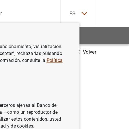
EN
ES
Estadísticas
Noticias y eventos
 funcionamiento, visualización
Volver
e relationship between the ERM II and close cooperation in the Banking U
Aceptar", rechazarlas pulsando
formación, consulte la
Política
een the
nking
a
terceros ajenas al Banco de
ina —como un reproductor de
lizar estos contenidos, usted
dad y de cookies.