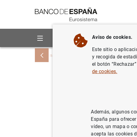
Ir a contenido
Aviso de cookies.
Sobre el Banco
Áreas de act
Este sitio o aplicac
Inicio
Publicaciones
Análisis económi
y recogida de estad
el botón “Rechazar”
de cookies.
Incentive
ERM II an
Union: th
Además, algunos cont
España para ofrecer
vídeo, un mapa o con
08/07/2021
acepta las cookies d