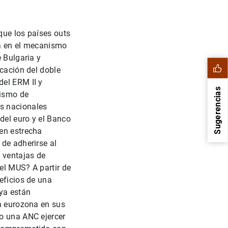
 que los países outs
ea en el mecanismo
e Bulgaria y
icación del doble
del ERM II y
Sugerencias
nismo de
es nacionales
del euro y el Banco
 en estrecha
 de adherirse al
 ventajas de
el MUS? A partir de
eficios de una
ya están
la eurozona en sus
 o una ANC ejercer
1
2