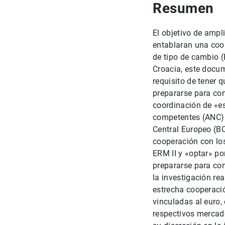
Resumen
El objetivo de ampl
entablaran una coop
de tipo de cambio (
Croacia, este docum
requisito de tener 
prepararse para co
coordinación de «e
competentes (ANC) d
Central Europeo (BC
cooperación con los
ERM II y «optar» p
prepararse para con
la investigación re
estrecha cooperaci
vinculadas al euro,
respectivos mercado