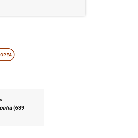
ROPEA
e
oatia
(639