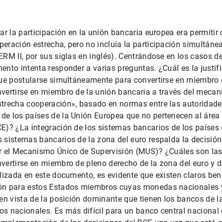
iar la participación en la unión bancaria europea era permitir
eración estrecha, pero no incluía la participación simultán
ERM II, por sus siglas en inglés). Centrándose en los casos d
ento intenta responder a varias preguntas. ¿Cuál es la justif
que postularse simultáneamente para convertirse en miembro 
nvertirse en miembro de la unión bancaria a través del meca
strecha cooperación», basado en normas entre las autoridad
e los países de la Unión Europea que no pertenecen al área 
E)? ¿La integración de los sistemas bancarios de los países
 sistemas bancarios de la zona del euro respalda la decisión
or el Mecanismo Único de Supervisión (MUS)? ¿Cuáles son las
vertirse en miembro de pleno derecho de la zona del euro y d
alizada en este documento, es evidente que existen claros ben
ón para estos Estados miembros cuyas monedas nacionales 
 en vista de la posición dominante que tienen los bancos de 
s nacionales. Es más difícil para un banco central nacional