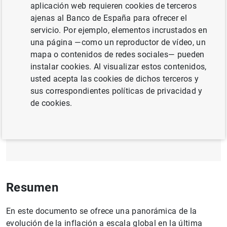
aplicación web requieren cookies de terceros
TIPOS DE CAMBIO
ajenas al Banco de España para ofrecer el
CRISIS
MERCADO DE TRABAJO
servicio. Por ejemplo, elementos incrustados en
una página —como un reproductor de vídeo, un
ECONOMÍA INTERNACIONAL
mapa o contenidos de redes sociales— pueden
instalar cookies. Al visualizar estos contenidos,
usted acepta las cookies de dichos terceros y
Documento completo
sus correspondientes políticas de privacidad y
de cookies.
Determinants and implications of low global
inflation rates
(1
MB
)
Resumen
En este documento se ofrece una panorámica de la
evolución de la inflación a escala global en la última