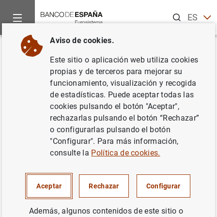
Buscar
ES
EN
Aviso de cookies.
Inicio
Publicaciones
Análisis económico e investigación
D
Volver
Este sitio o aplicación web utiliza cookies
Determinants and implications
propias y de terceros para mejorar su
funcionamiento, visualización y recogida
of low global inflation rates
de estadísticas. Puede aceptar todas las
cookies pulsando el botón "Aceptar",
30/12/2016
rechazarlas pulsando el botón “Rechazar”
o configurarlas pulsando el botón
"Configurar". Para más información,
consulte la
Política de cookies.
Serie: Documentos Ocasionales. 1608.
Autor:
Pedro del Río López
,
Fructuoso
Aceptar
Rechazar
Configurar
Borrallo
y
Juan Carlos Berganza
Además, algunos contenidos de este sitio o